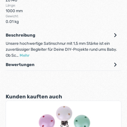
Z0140
Länge:
1000 mm
Gewicht:
0.01 kg
Beschreibung
Unsere hochwertige Satinschnur mit 1,5 mm Stärke ist ein
zuverlässiger Begleiter für Deine DIY-Projekte rund ums Baby.
Ob Sc…
Mehr
Bewertungen
Produktgalerie überspringen
Kunden kauften auch