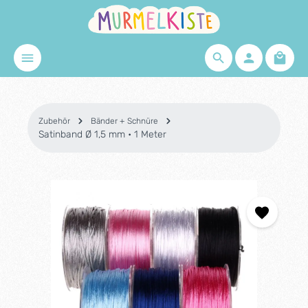
Zum Hauptinhalt springen
Waren
Zubehör
Bänder + Schnüre
Satinband Ø 1,5 mm • 1 Meter
Bildergalerie überspringen