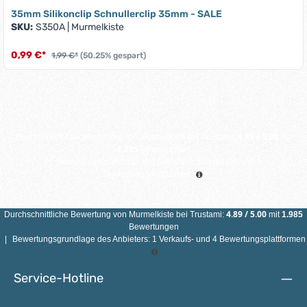
35mm Silikonclip Schnullerclip 35mm - SALE
SKU:
S350A
|
Murmelkiste
0,99 €*
1,99 €*
(50.25% gespart)
4.89
/
5.00
Durchschnittliche Bewertung von
Murmelkiste
bei Trustami:
mit
1.985
Bewertungen
|
Bewertungsgrundlage des Anbieters: 1 Verkaufs- und 4
Bewertungsplattformen
4.89
/
5.00
Durchschnittliche Bewertung von
Murmelkiste
bei Trustami:
mit
1.985
Bewertungen
|
Bewertungsgrundlage des Anbieters: 1 Verkaufs- und 4 Bewertungsplattformen
Service-Hotline