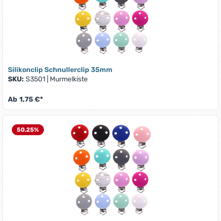
Silikonclip Schnullerclip 35mm
SKU:
S3501
|
Murmelkiste
Ab
1,75 €*
50.25
%