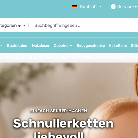
Deutsch
Service/Hi
ategorien
Buchstaben
Holzdosen
Zubehör
Babygeschenke
Häkeltiere
Sili
 überspringen
EINFACH SELBER MACHEN
Schnullerketten
liebevoll