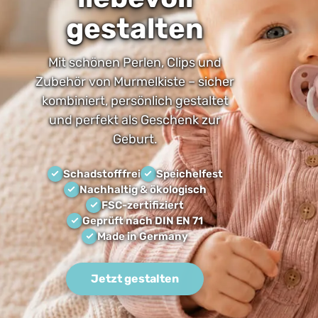
gestalten
Mit schönen Perlen, Clips und
Zubehör von Murmelkiste – sicher
kombiniert, persönlich gestaltet
und perfekt als Geschenk zur
Geburt.
Schadstofffrei
Speichelfest
Nachhaltig & ökologisch
FSC-zertifiziert
Geprüft nach DIN EN 71
Made in Germany
Jetzt gestalten