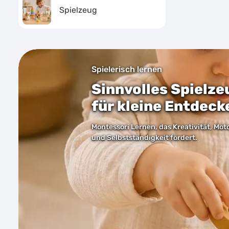
Spielzeug
Bildergalerie überspringen
Spielerisch lernen
Sinnvolles Spielze
für kleine Entdeck
Montessori Lernen, das Kreativität, Mot
und Selbstständigkeit fördert.