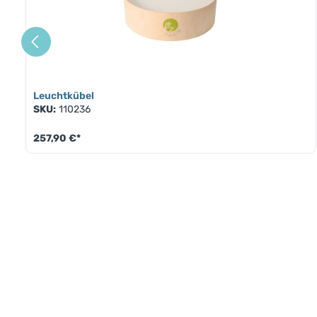
Leuchtkübel
SKU:
110236
257,90 €*
Produkt Anzahl: Gib den gewünschte