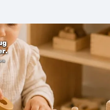
Mobile aus Holz.
Natürliche Materialien, sanfte Farben und
spielerische Details – für kleine Augen, erste
Entdeckungen und ein gemütliches
Babyzimmer.
ug
Mobile entdecken
er.
orik