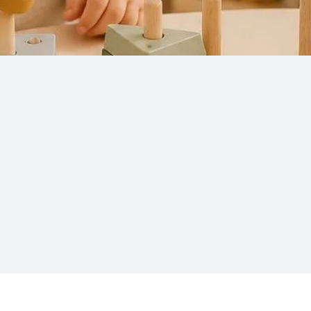
Dein Handy. Dein Look.
Mach dein Handy zum
Lieblingsaccessoire.
Gestalte deine eigene Handykette aus
Holzperlen – natürlich, persönlich und immer