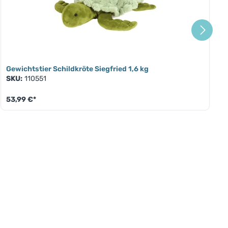
Gewichtstier Schildkröte Siegfried 1,6 kg
SKU:
110551
53,99 €*
en um die Anzahl zu erhöhen oder zu red
 Wert ein oder benutze die Schaltfläche
Produkt Anzahl: Gib den gewünschten W
boxen für
mit Namen,