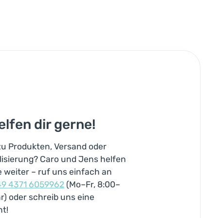
elfen dir gerne!
zu Produkten, Versand oder
lisierung? Caro und Jens helfen
e weiter – ruf uns einfach an
49 4371 6059962
(Mo–Fr, 8:00–
r) oder schreib uns eine
ht!