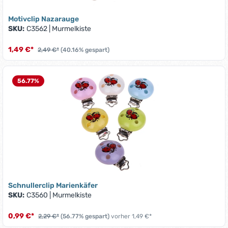
Motivclip Nazarauge
SKU:
C3562
|
Murmelkiste
1,49 €*
2,49 €*
(40.16% gespart)
56.77
%
Schnullerclip Marienkäfer
SKU:
C3560
|
Murmelkiste
0,99 €*
2,29 €*
(56.77% gespart)
vorher 1,49 €*