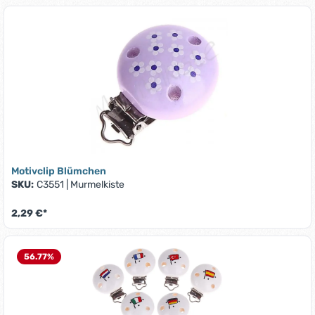
Motivclip Blümchen
SKU:
C3551
|
Murmelkiste
2,29 €*
56.77
%