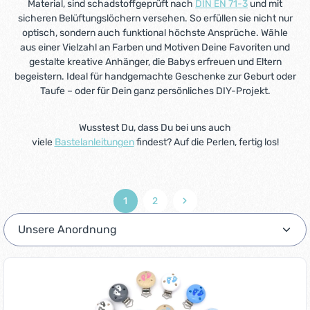
Material, sind schadstoffgeprüft nach
DIN EN 71-3
und mit
sicheren Belüftungslöchern versehen. So erfüllen sie nicht nur
optisch, sondern auch funktional höchste Ansprüche. Wähle
aus einer Vielzahl an Farben und Motiven Deine Favoriten und
gestalte kreative Anhänger, die Babys erfreuen und Eltern
begeistern. Ideal für handgemachte Geschenke zur Geburt oder
Taufe – oder für Dein ganz persönliches DIY-Projekt.
Wusstest Du, dass Du bei uns auch
viele
Bastelanleitungen
findest? Auf die Perlen, fertig los!
1
2
Seite
Seite