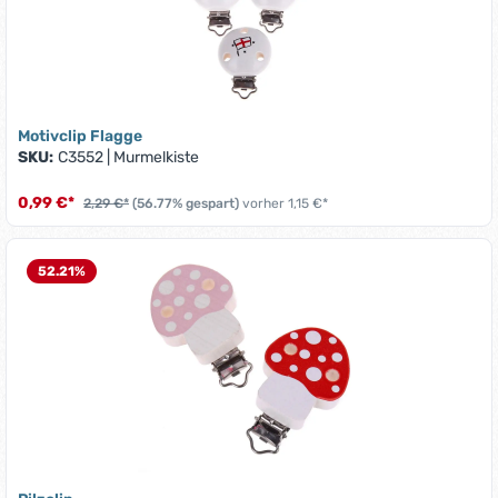
Motivclip Flagge
SKU:
C3552
|
Murmelkiste
0,99 €*
2,29 €*
(56.77% gespart)
vorher 1,15 €*
52.21
%