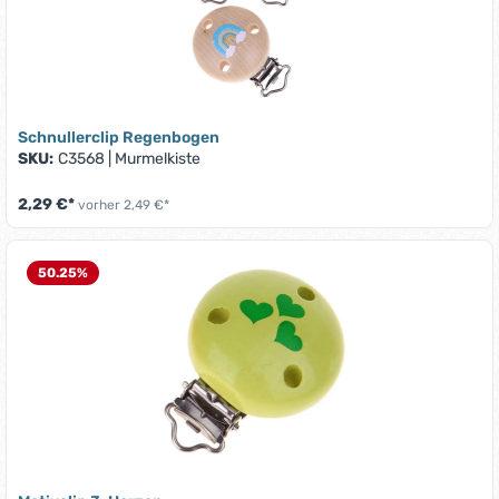
Schnullerclip Regenbogen
SKU:
C3568
|
Murmelkiste
2,29 €*
vorher 2,49 €*
50.25
%