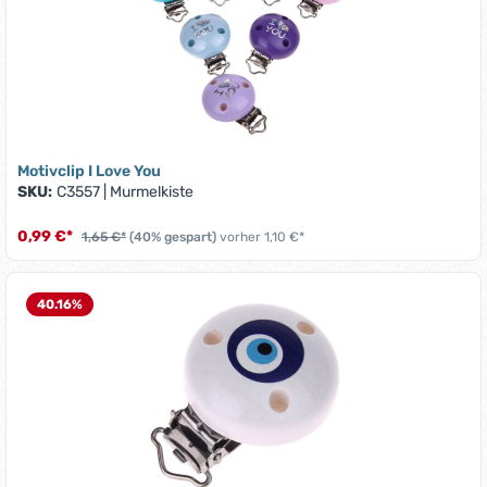
Motivclip I Love You
SKU:
C3557
|
Murmelkiste
0,99 €*
1,65 €*
(40% gespart)
vorher 1,10 €*
40.16
%