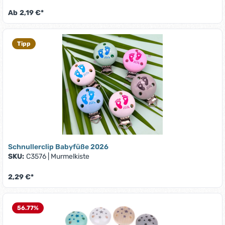
Ab
2,19 €*
Tipp
Schnullerclip Babyfüße 2026
SKU:
C3576
|
Murmelkiste
2,29 €*
56.77
%