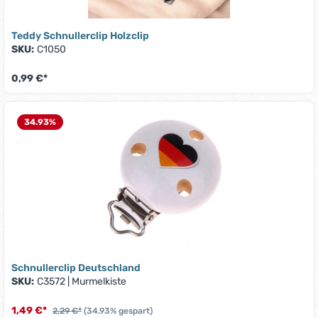
Teddy Schnullerclip Holzclip
SKU:
C1050
0,99 €*
34.93
%
Schnullerclip Deutschland
SKU:
C3572
|
Murmelkiste
1,49 €*
2,29 €*
(34.93% gespart)