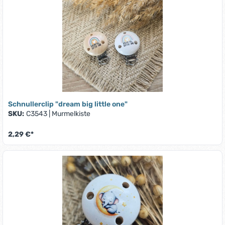
Schnullerclip "dream big little one"
SKU:
C3543
|
Murmelkiste
2,29 €*