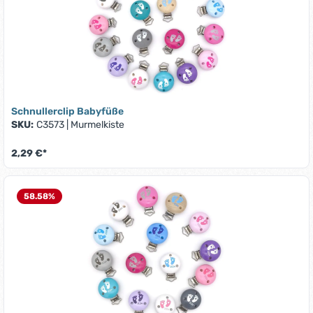
Schnullerclip Babyfüße
SKU:
C3573
|
Murmelkiste
2,29 €*
58.58
%