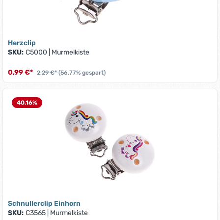
Herzclip
SKU:
C5000
|
Murmelkiste
0,99 €*
2,29 €*
(56.77% gespart)
40.16
%
Schnullerclip Einhorn
SKU:
C3565
|
Murmelkiste