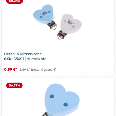
60.24
%
Herzclip Glitzerkrone
SKU:
C5001
|
Murmelkiste
0,99 €*
2,49 €*
(60.24% gespart)
56.77
%