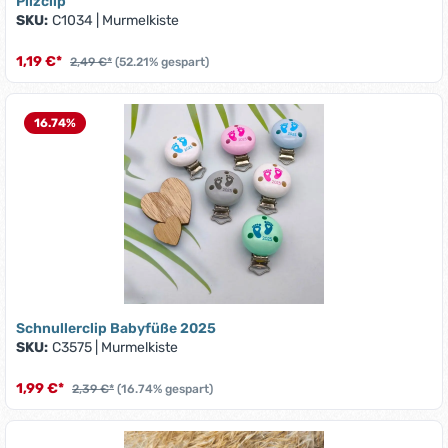
Pilzclip
SKU:
C1034
|
Murmelkiste
1,19 €*
2,49 €*
(52.21% gespart)
16.74
%
Schnullerclip Babyfüße 2025
SKU:
C3575
|
Murmelkiste
1,99 €*
2,39 €*
(16.74% gespart)