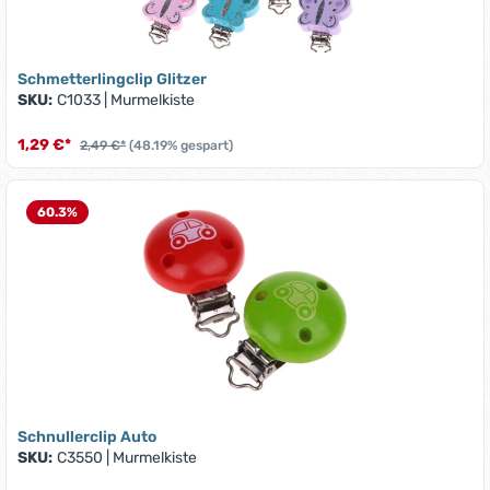
Schmetterlingclip Glitzer
SKU:
C1033
|
Murmelkiste
1,29 €*
2,49 €*
(48.19% gespart)
60.3
%
Schnullerclip Auto
SKU:
C3550
|
Murmelkiste