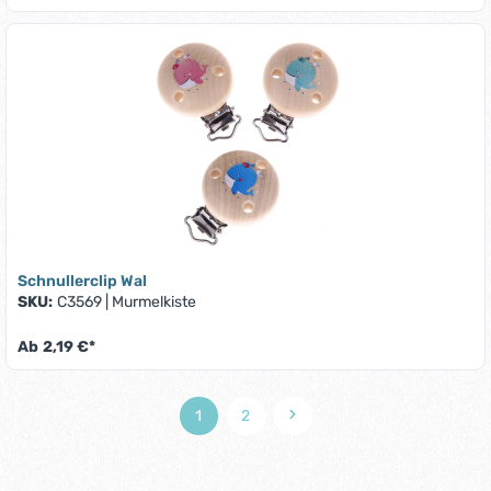
Schnullerclip Wal
SKU:
C3569
|
Murmelkiste
Ab
2,19 €*
1
2
Seite
Seite