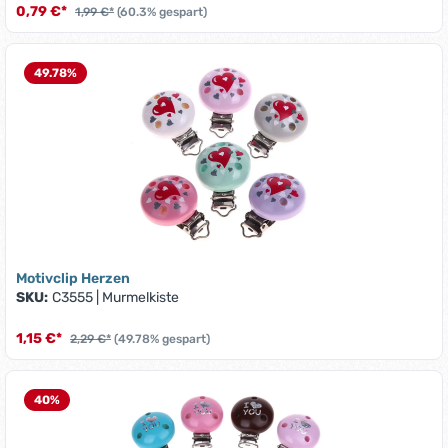
0,79 €*
1,99 €*
(60.3% gespart)
49.78
%
Motivclip Herzen
SKU:
C3555
|
Murmelkiste
1,15 €*
2,29 €*
(49.78% gespart)
40
%