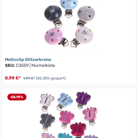
Motivclip Glitzerkrone
SKU:
C3559
|
Murmelkiste
0,99 €*
1,99 €*
(50.25% gespart)
48.19
%