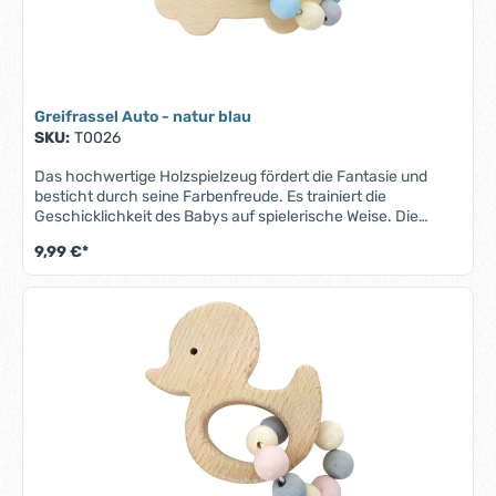
Greifrassel Auto - natur blau
SKU:
T0026
Das hochwertige Holzspielzeug fördert die Fantasie und
besticht durch seine Farbenfreude. Es trainiert die
Geschicklichkeit des Babys auf spielerische Weise. Die
bunten Holzperlen sind auf eine Kordel aufgezogen.Greifling
9,99 €*
aus Buchenholz mit KugelketteGröße: ca. 10x6,5 cmAlter: ab
GeburtDieses Spielzeug entspricht der Sicherheitsnorm EN
71. Alle Materialien sind speichel- und
schweissfest.Achtung: Lass Dein Kind nur unter Aufsicht
spielen!