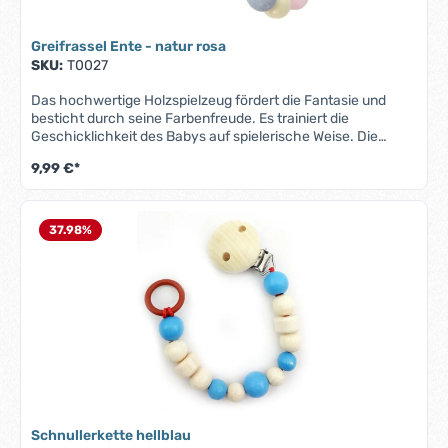
Greifrassel Ente - natur rosa
SKU:
T0027
Das hochwertige Holzspielzeug fördert die Fantasie und
besticht durch seine Farbenfreude. Es trainiert die
Geschicklichkeit des Babys auf spielerische Weise. Die
bunten Holzperlen sind auf eine Kordel aufgezogen.Greifling
9,99 €*
aus Buchenholz mit KugelketteGröße: ca. 9x8 cmAlter: ab
GeburtDieses Spielzeug entspricht der Sicherheitsnorm EN
71. Alle Materialien sind speichel- und
schweissfest.Achtung: Lass Dein Kind nur unter Aufsicht
37.98
%
spielen!
Schnullerkette hellblau