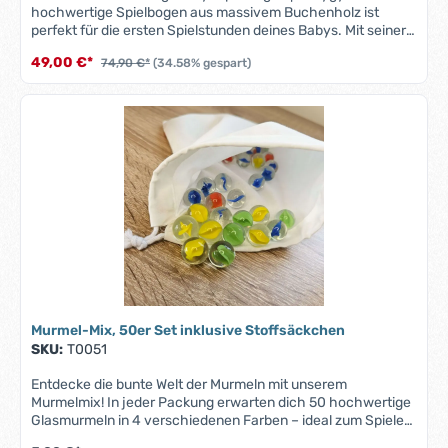
hochwertige Spielbogen aus massivem Buchenholz ist
perfekt für die ersten Spielstunden deines Babys. Mit seiner
schlichten Eleganz und der natürlichen, rohen Optik fügt
49,00 €*
74,90 €*
(34.58% gespart)
sich der Spielbogen harmonisch in jedes Babyzimmer ein.
Der Bogen lässt sich einfach zusammenschrauben. Ideal für
die Herstellung eines personalisierten Babygym.
Produktdetails Baby-Spielbogen: Maße: 56x54x41cm
Material: Massives Buchenholz, roh geschliffen
Verarbeitung: Hochwertig geschliffen, ohne Lackierung, um
die natürliche Holzstruktur zu erhalten Funktion: Unterstützt
die Entwicklung von Koordination, Hand-Auge-Kontakt und
motorischen Fähigkeiten Der Spielbogen eignet sich
hervorragend als DIY-Projekt, um ein einzigartiges,
naturbelassenes Babygym zu gestalten. Hinweis: Die Deko
ist nicht enthalten!
Murmel-Mix, 50er Set inklusive Stoffsäckchen
SKU:
T0051
Entdecke die bunte Welt der Murmeln mit unserem
Murmelmix! In jeder Packung erwarten dich 50 hochwertige
Glasmurmeln in 4 verschiedenen Farben – ideal zum Spielen,
Sammeln oder Dekorieren. Jede Mischung ist individuell und