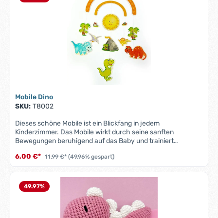
Mobile Dino
SKU:
T8002
Dieses schöne Mobile ist ein Blickfang in jedem
Kinderzimmer. Das Mobile wirkt durch seine sanften
Bewegungen beruhigend auf das Baby und trainiert
gleichzeitig das dreidimensionale Sehen.100% Made in
6,00 €*
11,99 €*
(49.96% gespart)
Germany
49.97
%