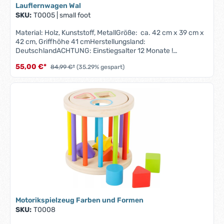
Lauflernwagen Wal
SKU:
T0005
|
small foot
Material: Holz, Kunststoff, MetallGröße: ca. 42 cm x 39 cm x
42 cm, Griffhöhe 41 cmHerstellungsland:
DeutschlandACHTUNG: Einstiegsalter 12 Monate !
*Lauflernwagen Wal
55,00 €*
84,99 €*
(35.29% gespart)
Motorikspielzeug Farben und Formen
SKU:
T0008