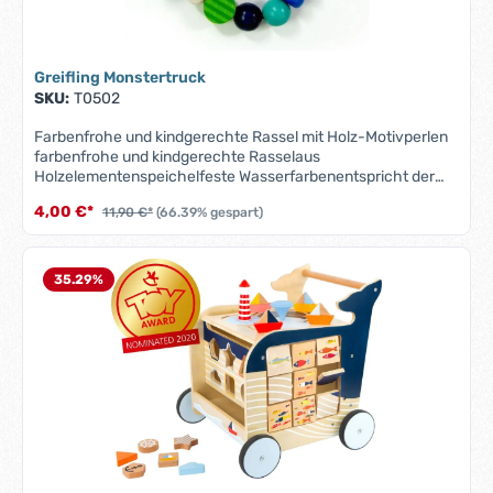
Greifling Monstertruck
SKU:
T0502
Farbenfrohe und kindgerechte Rassel mit Holz-Motivperlen
farbenfrohe und kindgerechte Rasselaus
Holzelementenspeichelfeste Wasserfarbenentspricht der
Europäisches SicherheitsnormHergestellt in Deutschland
4,00 €*
11,90 €*
(66.39% gespart)
Altersempfehlung: ab 6 Monate
35.29
%