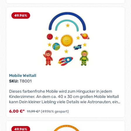
49.96
%
Mobile Weltall
SKU:
T8001
Dieses farbenfrohe Mobile wird zum Hingucker in jedem
Kinderzimmer. An dem ca. 40 x 30 cm großen Mobile Weltall
kann Dein kleiner Liebling viele Details wie Astronauten, eine
Rakete und Sterne entdecken. Das Mobile wirkt durch seine
6,00 €*
11,99 €*
(49.96% gespart)
sanften Bewegungen beruhigend auf das Baby und trainiert
gleichzeitig das dreidimensionale Sehen.100% Made in
Germany
49.96
%