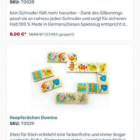
SKU:
T0028
Kein Schnuller fällt mehr herunter - Dank des Silikonrings
passt sie an nahezu jeden Schnuller und sorgt für sicheren
Halt.100 % Made in GermanyDieses Spielzeug entspricht der
Sicherheitsnorm EN 71. Alle Materialien sind speichel- und
8,00 €*
12,90 €*
(37.98% gespart)
schweissfest.Um lange Freude an der Schnullerkette zu
haben, vermeide übermäßigen Wassereinfluss, reinige die
Kette nur mit einem feuchten Tuch. Die Kette ist kein
Spielzeug, sie dient zur Befestigung des Schnullers.
Seepferdchen Domino
SKU:
T0029
Stein für Stein entsteht eine farbenfrohe und immer länger