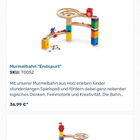
können.Produktmerkmale "Murmel-Mix, 25er Set":Inhalt: 25
Glasmurmeln Farben: verschiedene, zufällig
ausgewähltGröße: Standardgröße (ca. 16 mm
Durchmesser)Material: robustes Glas
Murmelbahn "Endspurt"
SKU:
T0052
Mit unserer Murmelbahn aus Holz erleben Kinder
stundenlangen Spielspaß und fördern dabei ganz nebenbei
logisches Denken, Feinmotorik und Kreativität. Die Bahn
besteht aus robustem, hochwertig verarbeitetem Holz und
36,99 €*
lässt sich immer wieder neu aufbauen – für grenzenlose
Bau- und Rennabenteuer! Produktmerkmale "Murmelbahn
Endspurt":Größe: ca.54x33x20cmAltersempfehlung: ab 4
Jahrenkann erweitert werden mit anderen Sets