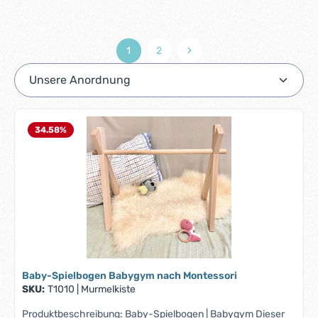
1
2
Seite
Seite
34.58
%
Baby-Spielbogen Babygym nach Montessori
SKU:
T1010
|
Murmelkiste
Produktbeschreibung: Baby-Spielbogen | Babygym Dieser