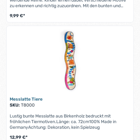
werdende Reihe. Kinder lernen dabei, verschiedene Motive
zu erkennen und richtig zuzuordnen. Mit den bunten und
kindgerechten Bildern wird der beliebte Legespiel-Klassiker
9,99 €*
noch unterhaltsamer und fördert spielerisch die
Wahrnehmung und Konzentration.bedrucktes Legespiel aus
Birkenleimholzbunte kindgerechte Motiven28 6x3cm große
Spielsteine Alter: ab 36 Monate
Messlatte Tiere
SKU:
T8000
Lustig bunte Messlatte aus Birkenholz bedruckt mit
fröhlichen Tiermotiven.Länge: ca. 72cm100% Made in
GermanyAchtung: Dekoration, kein Spielzeug
12,99 €*