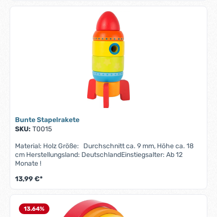
beachte, dass aufgrund der Fertigung von Hand kleine
Abweichungen in Größe und Form auftreten können.
Bunte Stapelrakete
SKU:
T0015
Material: Holz Größe: Durchschnitt ca. 9 mm, Höhe ca. 18
cm Herstellungsland: DeutschlandEinstiegsalter: Ab 12
Monate !
13,99 €*
13.64
%