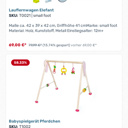
Lauflernwagen Elefant
SKU:
T0021
|
small foot
Maße ca. 42 x 39 x 42 cm, Griffhöhe 41 cmMarke: small foot
Material: Holz, Kunststoff, Metall Einstiegsalter: 12m+
69,00 €*
79,99 €*
(13.74% gespart)
vorher 69,00 €*
58.33
%
Babyspielgerät Pferdchen
SKU:
T1002