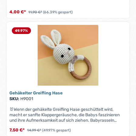
4,00 €*
11,90 €*
(66.39% gespart)
49.97
%
Gehäkelter Greifling Hase
SKU:
H9001
🐰Wenn der gehäkelte Greifling Hase geschüttelt wird,
macht er sanfte Klappergeräusche, die Babys faszinieren
und ihre Aufmerksamkeit auf sich ziehen. Babyrasseln
können beruhigend wirken und sind oft sehr hilfreich, um die
7,50 €*
14,99 €*
(49.97% gespart)
Sinne und die Feinmotorik eines Babys zu entwickeln.Bitte