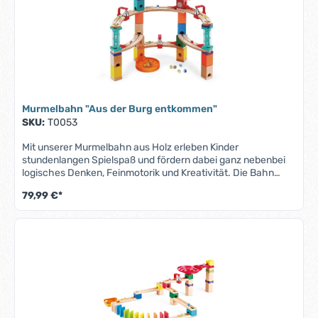
Murmelbahn "Aus der Burg entkommen"
SKU:
T0053
Mit unserer Murmelbahn aus Holz erleben Kinder
stundenlangen Spielspaß und fördern dabei ganz nebenbei
logisches Denken, Feinmotorik und Kreativität. Die Bahn
besteht aus robustem, hochwertig verarbeitetem Holz und
79,99 €*
lässt sich immer wieder neu aufbauen – für grenzenlose
Bau- und Rennabenteuer! Produktmerkmale "Murmelbahn
Aus der Burg entkommen":Größe:
ca.63x58x26cmAltersempfehlung: ab 4 Jahrenkann
erweitert werden mit anderen Sets