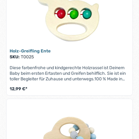
Holz-Greifling Ente
SKU:
T0025
Diese farbenfrohe und kindgerechte Holzrassel ist Deinem
Baby beim ersten Ertasten und Greifen behilflich. Sie ist ein
toller Begleiter für Zuhause und unterwegs.100 % Made in
GermanyGröße: ca. 90 x 100mmMaterial: BuchenholzAlter:
12,99 €*
ab 6 MonateDieses Spielzeug entspricht der
Sicherheitsnorm EN 71. Alle Materialien sind speichel- und
schweissfest.Achtung: Lass Dein Kind nur unter Aufsicht
spielen!