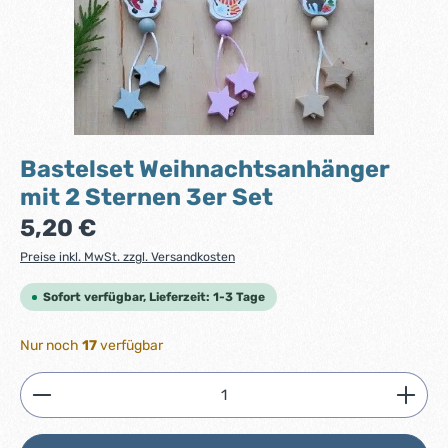
Bastelset Weihnachtsanhänger
mit 2 Sternen 3er Set
Regulärer Preis:
5,20 €
Preise inkl. MwSt. zzgl. Versandkosten
Sofort verfügbar, Lieferzeit: 1-3 Tage
Nur noch
17
verfügbar
Produkt Anzahl: Gib den gewünschten Wert ein ode