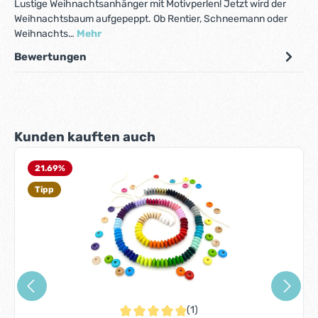
Lustige Weihnachtsanhänger mit Motivperlen! Jetzt wird der
Weihnachtsbaum aufgepeppt. Ob Rentier, Schneemann oder
Weihnachts…
Mehr
Bewertungen
Produktgalerie überspringen
Kunden kauften auch
21.69
%
Tipp
(1)