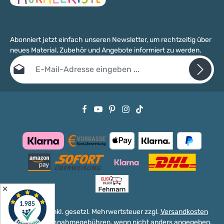
Abonniert jetzt einfach unseren Newsletter, um rechtzeitig über
neues Material, Zubehör und Angebote informiert zu werden.
E-Mail-Adresse*
Datenschutz
Die mit einem Stern (*) markierten Felder sind Pflichtfelder.
Ich habe die
Datenschutzbestimmungen
zur Kenntnis genommen
und die
AGB
gelesen und bin mit ihnen einverstanden.
✕
Alle Preise inkl. gesetzl. Mehrwertsteuer zzgl.
Versandkosten
und ggf. Nachnahmegebühren, wenn nicht anders angegeben.