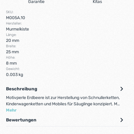
Garantie
Kitas
SKU:
M005A.10
Hersteller:
Murmelkiste
Länge:
20 mm
Breite:
25 mm
Höhe:
8 mm
Gewicht:
0.003 kg
Beschreibung
Motivperle Erdbeere ist zur Herstellung von Schnullerketten,
Kinderwagenketten und Mobiles für Säuglinge konzipiert. M…
Mehr
Bewertungen