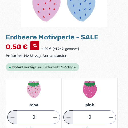
Erdbeere Motivperle - SALE
Verkaufspreis:
%
0,50 €
Regulärer Preis:
1,29 €
(61.24% gespart)
Preise inkl. MwSt. zzgl. Versandkosten
Sofort verfügbar, Lieferzeit: 1-3 Tage
rosa
pink