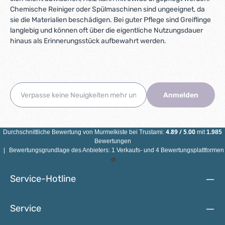
Chemische Reiniger oder Spülmaschinen sind ungeeignet, da
sie die Materialien beschädigen. Bei guter Pflege sind Greiflinge
langlebig und können oft über die eigentliche Nutzungsdauer
hinaus als Erinnerungsstück aufbewahrt werden.
Anmelden
4.89
/
5.00
Durchschnittliche Bewertung von
Murmelkiste
bei Trustami:
mit
1.985
Bewertungen
|
Bewertungsgrundlage des Anbieters: 1 Verkaufs- und 4 Bewertungsplattformen
Service-Hotline
Service