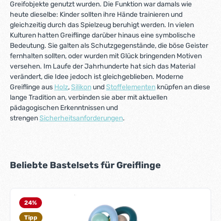
Greifobjekte genutzt wurden. Die Funktion war damals wie
heute dieselbe: Kinder sollten ihre Hände trainieren und
gleichzeitig durch das Spielzeug beruhigt werden. In vielen
Kulturen hatten Greiflinge darüber hinaus eine symbolische
Bedeutung. Sie galten als Schutzgegenstände, die böse Geister
fernhalten sollten, oder wurden mit Glück bringenden Motiven
versehen. Im Laufe der Jahrhunderte hat sich das Material
verändert, die Idee jedoch ist gleichgeblieben. Moderne
Greiflinge aus
Holz
,
Silikon
und
Stoffelementen
knüpfen an diese
lange Tradition an, verbinden sie aber mit aktuellen
pädagogischen Erkenntnissen und
strengen
Sicherheitsanforderungen
.
Produktgalerie überspringen
Beliebte Bastelsets für Greiflinge
24
%
Tipp