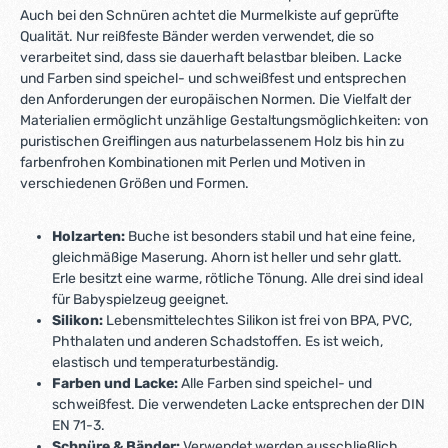
Auch bei den Schnüren achtet die Murmelkiste auf geprüfte
Qualität. Nur reißfeste Bänder werden verwendet, die so
verarbeitet sind, dass sie dauerhaft belastbar bleiben. Lacke
und Farben sind speichel- und schweißfest und entsprechen
den Anforderungen der europäischen Normen. Die Vielfalt der
Materialien ermöglicht unzählige Gestaltungsmöglichkeiten: von
puristischen Greiflingen aus naturbelassenem Holz bis hin zu
farbenfrohen Kombinationen mit Perlen und Motiven in
verschiedenen Größen und Formen.
Holzarten:
Buche ist besonders stabil und hat eine feine,
gleichmäßige Maserung. Ahorn ist heller und sehr glatt.
Erle besitzt eine warme, rötliche Tönung. Alle drei sind ideal
für Babyspielzeug geeignet.
Silikon:
Lebensmittelechtes Silikon ist frei von BPA, PVC,
Phthalaten und anderen Schadstoffen. Es ist weich,
elastisch und temperaturbeständig.
Farben und Lacke:
Alle Farben sind speichel- und
schweißfest. Die verwendeten Lacke entsprechen der DIN
EN 71-3.
Schnüre & Bänder:
Verwendet werden ausschließlich