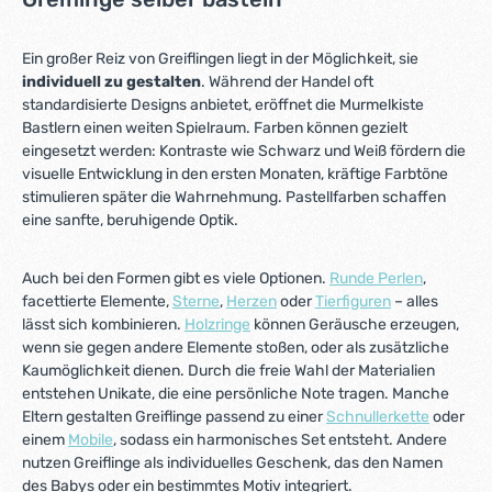
Ein großer Reiz von Greiflingen liegt in der Möglichkeit, sie
individuell zu gestalten
. Während der Handel oft
standardisierte Designs anbietet, eröffnet die Murmelkiste
Bastlern einen weiten Spielraum. Farben können gezielt
eingesetzt werden: Kontraste wie Schwarz und Weiß fördern die
visuelle Entwicklung in den ersten Monaten, kräftige Farbtöne
stimulieren später die Wahrnehmung. Pastellfarben schaffen
eine sanfte, beruhigende Optik.
Auch bei den Formen gibt es viele Optionen.
Runde Perlen
,
facettierte Elemente,
Sterne
,
Herzen
oder
Tierfiguren
– alles
lässt sich kombinieren.
Holzringe
können Geräusche erzeugen,
wenn sie gegen andere Elemente stoßen, oder als zusätzliche
Kaumöglichkeit dienen. Durch die freie Wahl der Materialien
entstehen Unikate, die eine persönliche Note tragen. Manche
Eltern gestalten Greiflinge passend zu einer
Schnullerkette
oder
einem
Mobile
, sodass ein harmonisches Set entsteht. Andere
nutzen Greiflinge als individuelles Geschenk, das den Namen
des Babys oder ein bestimmtes Motiv integriert.