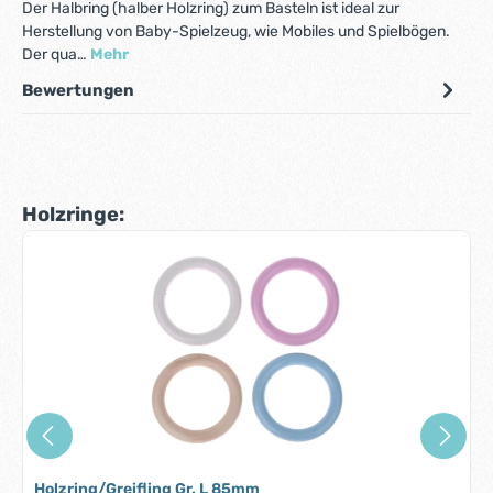
Der Halbring (halber Holzring) zum Basteln ist ideal zur
Herstellung von Baby-Spielzeug, wie Mobiles und Spielbögen.
Der qua…
Mehr
Bewertungen
Produktgalerie überspringen
Holzringe:
Holzring/Greifling Gr. L 85mm