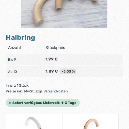
Halbring
Anzahl
Stückpreis
1,99 €
Bis
9
1,89 €
-5,03 %
Ab
10
Inhalt:
1 Stück
Preise inkl. MwSt. zzgl. Versandkosten
Sofort verfügbar, Lieferzeit: 1-3 Tage