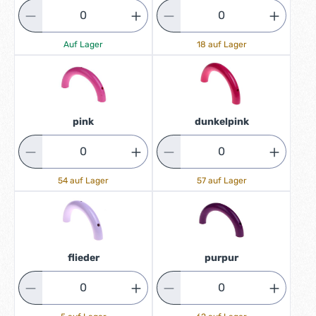
Auf Lager
18 auf Lager
pink
dunkelpink
54 auf Lager
57 auf Lager
flieder
purpur