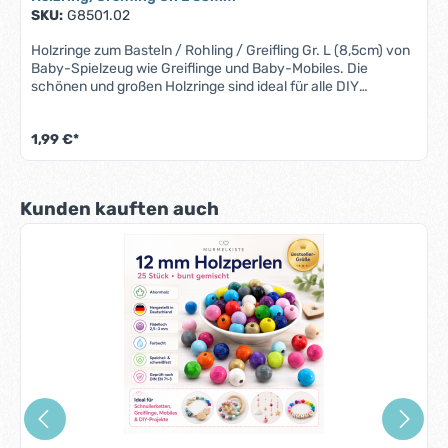
SKU:
G8501.02
Holzringe zum Basteln / Rohling / Greifling Gr. L (8,5cm) von
Baby-Spielzeug wie Greiflinge und Baby-Mobiles. Die
schönen und großen Holzringe sind ideal für alle DIY
Bastelideen. Dieser Holzring unterfällt damit der Norm DIN
EN 71-3 (Neue Norm für Migration bestimmter
1,99 €*
Elemente).Eigenschaften Holzring 8,5cm:Material:
HolzFarbe: frei wählbarGröße: ca. 85 mm x 12 mmInnenmaß:
61 mmBohrung: 2-fach, ca. 3 mm
Produktgalerie überspringen
Kunden kauften auch