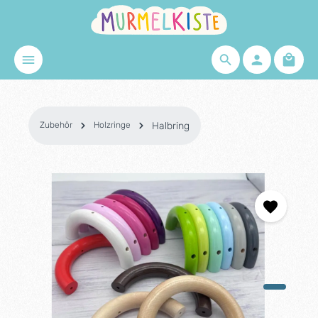
Zum Hauptinhalt springen
Waren
Zubehör
Holzringe
Halbring
Bildergalerie überspringen