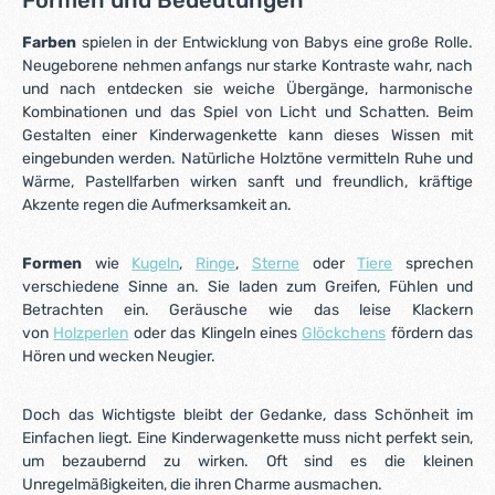
10 mm gelb 4x Holzperle 12 mm türkis 2x Holzperle 12 mm
mittelblau 4x Rillenperle 14 mm mint 2x Holzperle 15 mm
Farben
spielen in der Entwicklung von Babys eine große Rolle.
naturbelassen 4x Holzperle 15 mm babyblau 2x Holzperle 18
Neugeborene nehmen anfangs nur starke Kontraste wahr, nach
mm naturbelassen 2x Holzperle 18 mm mint 2x Holzlinsen
und nach entdecken sie weiche Übergänge, harmonische
naturbelassen 2x Holzlinsen gelb 6x Hexagonperle 16 mm
babyblau 2x Glöckchen türkis 1x Motivperle Wolke weiß 2x
Kombinationen und das Spiel von Licht und Schatten. Beim
Motivperle Regenbogen mint 1x Greifling Größe S babyblau
Gestalten einer Kinderwagenkette kann dieses Wissen mit
1x Holzclip/Schnullerclip babyblau (groß) 2xDas Bastelset
eingebunden werden. Natürliche Holztöne vermitteln Ruhe und
Kinderwagenkette kann einfach zusammengebaut und
Wärme, Pastellfarben wirken sanft und freundlich, kräftige
beliebig erweitert, kombiniert und/oder ergänzt
Akzente regen die Aufmerksamkeit an.
werden.Individuell können
weitere Motivperlen und Buchstabenperlen dazu bestellt
werden.Hochwertige Holzarbeit (Ahorn) aus deutscher
Formen
wie
Kugeln
,
Ringe
,
Sterne
oder
Tiere
sprechen
Herstellung! Dieses Kinderwagenketten-Bastelset ist zur
verschiedene Sinne an. Sie laden zum Greifen, Fühlen und
Herstellung von individuellem Baby-Spielzeug konzipiert.
Betrachten ein. Geräusche wie das leise Klackern
Murmelkiste Bastelsets unterfallen der Norm DIN EN 71-3
(Neue Norm für Migration bestimmter Elemente). Alle
von
Holzperlen
oder das Klingeln eines
Glöckchens
fördern das
Holzperlen, Motivperlen und Clips sind schweiß-,
Hören und wecken Neugier.
speichelfest und farbecht - also für Babys Münder völlig
unbedenklich. KiWa-Kette Bastelset in Einzelteilen ist nicht
geeignet für Kinder unter 3 Jahren - wegen verschluckbarer
Doch das Wichtigste bleibt der Gedanke, dass Schönheit im
Kleinteile!!
Einfachen liegt. Eine Kinderwagenkette muss nicht perfekt sein,
um bezaubernd zu wirken. Oft sind es die kleinen
Unregelmäßigkeiten, die ihren Charme ausmachen.