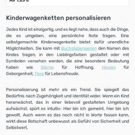
Ab
1,25 €*
farbecht - also für Babys Münder völlig unbedenklich.
Material: AhornholzFarbe: siehe AbbildungGröße: 23 mm x
30 mm x 8 mmMotiv: FaultierBohrung: vertikal, ca. 3
mmHerstellungsland: Deutschland ACHTUNG: WEGEN
Kinderwagenketten personalisieren
VERSCHLUCKBARER KLEINTEILE IST EINZELNE
MOTIVPERLE NICHT FÜR KINDER UNTER 3 JAHREN
Jedes Kind ist einzigartig, und es liegt nahe, dass auch die Dinge,
GEEIGNET!
die es umgeben, eine persönliche Note tragen. Eine
selbstgemachte Kinderwagenkette bietet dafür unendliche
Möglichkeiten. Sie kann mit
Buchstabenperlen
den Namen des
Kindes tragen, in den Lieblingsfarben gestaltet oder mit
Symbolen versehen werden, die eine besondere Bedeutung
haben wie
Sterne
für Hoffnung,
Herzen
für
Geborgenheit,
Tiere
für Lebensfreude.
Personalisierung ist mehr als ein Trend. Sie spiegelt das
Bedürfnis nach Zugehörigkeit und Identität wider. Wenn ein Kind
heranwächst, das in einer liebevoll gestalteten Umgebung
aufwächst, spürt es intuitiv: Hier bin ich gemeint, hier bin ich
gewollt. Auch wenn es das noch nicht in Worte fassen kann,
wirkt diese Botschaft unbewusst als Gefühl von Sicherheit und
Selbstwert.