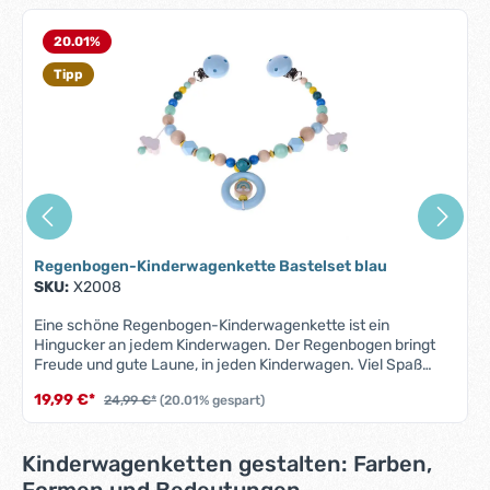
Produktgalerie überspringen
20.01
%
Tipp
Regenbogen-Kinderwagenkette Bastelset blau
SKU:
X2008
Eine schöne Regenbogen-Kinderwagenkette ist ein
Hingucker an jedem Kinderwagen. Der Regenbogen bringt
Freude und gute Laune, in jeden Kinderwagen. Viel Spaß
beim zusammen basteln und individualisieren! Das
19,99 €*
24,99 €*
(20.01% gespart)
Kinderwagenketten-Bastelset beinhaltet alle abgebildeten
Teile/Holzperlen sowie die Schnur.Inhalt Regenbogen
Kinderwagenkette Bastelset "blau":Schnur Weiß Band
Kinderwagenketten gestalten: Farben,
Polyester 1,5 mm 150 cm Sicherheitsperle naturbelassen 2x
Sicherheitsperle mint 2x Holzperle 10 mm mint 2x Holzperle
Formen und Bedeutungen