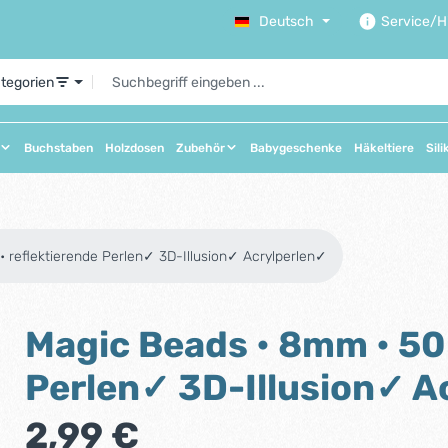
Deutsch
Service/Hi
ategorien
Buchstaben
Holzdosen
Zubehör
Babygeschenke
Häkeltiere
Sili
 reflektierende Perlen✓ 3D-Illusion✓ Acrylperlen✓
Magic Beads • 8mm • 50 
Perlen✓ 3D-Illusion✓ A
Regulärer Preis:
2,99 €