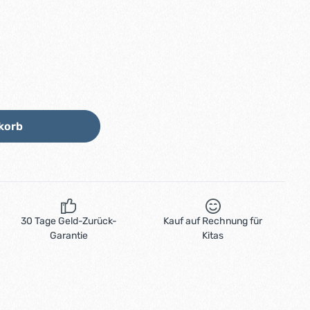
Wert ein oder benutze die Schaltflächen
korb
30 Tage Geld-Zurück-
Kauf auf Rechnung für
Garantie
Kitas