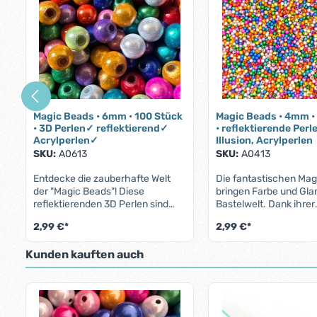
Magic Beads • 6mm • 100 Stück
Magic Beads • 4mm •
• 3D Perlen✓ reflektierend✓
• reflektierende Perl
Acrylperlen✓
Illusion, Acrylperlen
SKU:
A0613
SKU:
A0413
Entdecke die zauberhafte Welt
Die fantastischen Ma
der "Magic Beads"! Diese
bringen Farbe und Gla
reflektierenden 3D Perlen sind
Bastelwelt. Dank ihrer
nicht nur ein echter Hingucker,
reflektierenden Oberfl
2,99 €*
2,99 €*
sondern auch ein kreatives
3D-Effekt funkeln sie 
Highlight für deine
Lichteinfall immer wie
Produkt Anzahl: Gib den gewünschte
Produkt Anz
Kunden kauften auch
Bastelprojekte. Mit einem
Ganz gleich, ob Du sie 
Durchmesser von 6 mm und in
Armbänder, Schlüsse
einer praktischen Packung mit
oder Schmuck verwend
Produktgalerie überspringen
100 Stück bieten sie Dir unzählige
sind immer ein besinde
Möglichkeiten, Deiner Kreativität
Hingucker.Produkteig