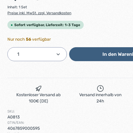
Inhalt:
1 Set
Preise inkl. MwSt. zzgl. Versandkosten
Sofort verfügbar, Lieferzeit: 1-3 Tage
Nur noch
56
verfügbar
Produkt Anzahl: Gib den gewünschten 
In den Waren
Kostenloser Versand ab
Versand innerhalb von
100€ (DE)
24h
SKU:
A0813
GTIN/EAN:
4067859000595