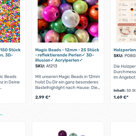
 150 Stück
Magic Beads • 12mm • 25 Stück
Holzperlen
en, 3D-
• reflektierende Perlen✓ 3D-
SKU:
P080
Illusion✓ Acrylperlen✓
SKU:
A1213
Die Holzper
Durchmesser
gic Beads
Mit unseren Magic Beads in 12mm
im Angebot 
nz in Deine
holst Du Dir ein ganz besonderes
werden von
Bastelhighlight nach Hause: Die
gerne zur An
Inhalt:
50 S
äche mit
reflektierenden Acrylperlen mit
Babyspielz
2,99 €*
1,69 €*
je nach
3D-Illusion lassen jedes DIY-
Schnullerke
der anders.
Projekt strahlen und eignen sich
Kinderwage
n Wert ein oder benutze die Schaltfläch
ahl: Gib den gewünschten Wert ein oder 
Produkt Anzahl: Gib den gewü
Produ
für
perfekt für Schlüsselanhänger,
verwendet. 
lanhänger
Armbänder, Taschenanhänger
natürlichen
est, sie
und vieles mehr. Durch ihren
gehört nic
rer
einzigartigen Effekt wirken die
beliebteste
enschaften
Perlen fast magisch und ziehen
Babyspielze