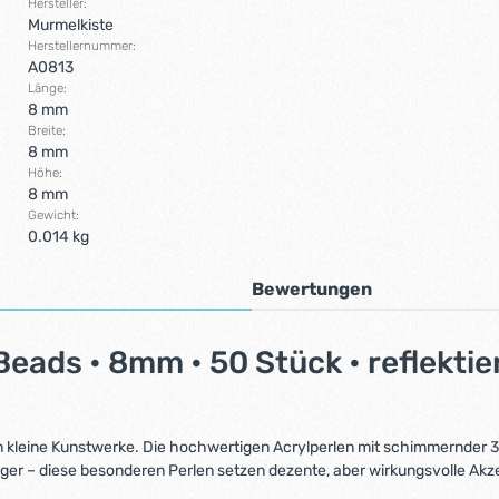
Hersteller:
Murmelkiste
Herstellernummer:
A0813
Länge:
8 mm
Breite:
8 mm
Höhe:
8 mm
Gewicht:
0.014 kg
Bewertungen
eads • 8mm • 50 Stück • reflekti
 kleine Kunstwerke. Die hochwertigen Acrylperlen mit schimmernder 3D-
er – diese besonderen Perlen setzen dezente, aber wirkungsvolle Akz