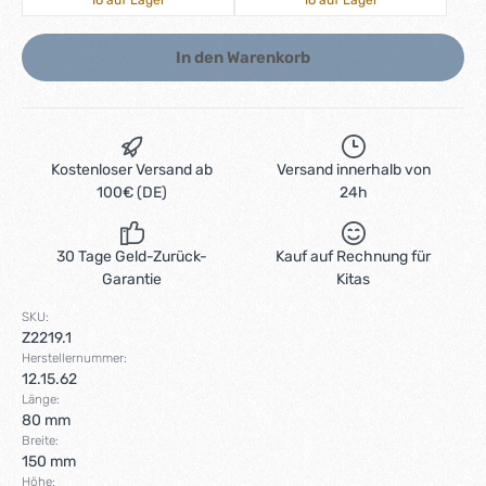
16 auf Lager
16 auf Lager
In den Warenkorb
Kostenloser Versand ab
Versand innerhalb von
100€ (DE)
24h
30 Tage Geld-Zurück-
Kauf auf Rechnung für
Garantie
Kitas
SKU:
Z2219.1
Herstellernummer:
12.15.62
Länge:
80 mm
Breite:
150 mm
Höhe: