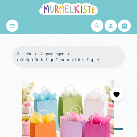
Zum Hauptinhalt springen
Waren
Zubehör
Verpackungen
mittelgroße farbige Geschenktüte • Papier
Bildergalerie überspringen