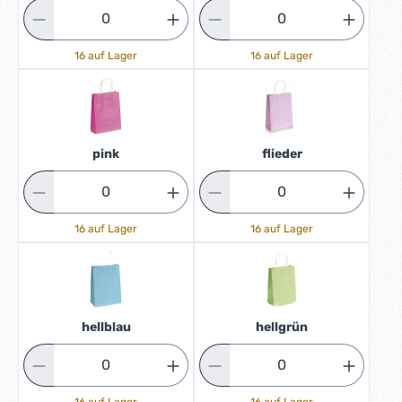
16 auf Lager
16 auf Lager
pink
flieder
16 auf Lager
16 auf Lager
hellblau
hellgrün