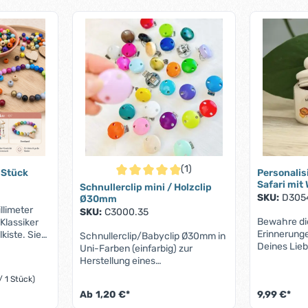
(1)
 Stück
Personalis
Durchschnittliche Bewertung von 5 von 5 S
Safari mi
Schnullerclip mini / Holzclip
SKU:
D305
Ø30mm
llimeter
SKU:
C3000.35
Bewahre di
Klassiker
Erinnerunge
kiste. Sie
Schnullerclip/Babyclip Ø30mm in
Deines Lieb
Kunden
Uni-Farben (einfarbig) zur
Milchzahndo
on allerlei
Herstellung eines
entzückend
Schnullerhalters oder
/ 1 Stück)
hochwertig
Schnullerkette gemäß DIN EN
Ab
1,20 €*
9,99 €*
mit ihren 
d Mobiles
12586 und DIN EN 71Clips (extra