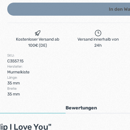
In den W
Kostenloser Versand ab
Versand innerhalb von
100€ (DE)
24h
SKU:
C3557.15
Hersteller:
Murmelkiste
Länge:
35 mm
Breite:
35 mm
Bewertungen
p I Love You"