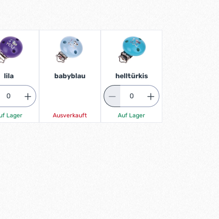
lila
babyblau
helltürkis
uf Lager
Ausverkauft
Auf Lager