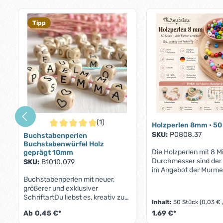
Produktgalerie überspringen
Tipp
(1)
Holzperlen 8mm • 50
Durchschnittliche Bewertung von 5 von 5 Sternen
SKU:
P0808.37
Buchstabenperlen
Buchstabenwürfel Holz
Die Holzperlen mit 8 Mi
geprägt 10mm
Durchmesser sind der 
SKU:
B1010.079
im Angebot der Murmel
werden von unseren 
Buchstabenperlen mit neuer,
gerne zur Anfertigung v
größerer und exklusiver
Babyspielzeugen wie
SchriftartDu liebst es, kreativ zu
Inhalt:
50 Stück
(0,03 € 
Schnullerketten,
sein und individuelle Geschenke
Ab
0,45 €*
1,69 €*
Kinderwagenketten un
zu gestalten? Dann sind diese