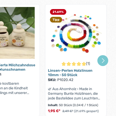
21.69
%
Tipp
(1)
ierte Milchzahndose
ternen
Durchschnittliche Bewertung von
t Wunschnamen
Linsen-Perlen Holzlinsen
4
10mm • 50 Stück
SKU:
P1020.42
e kostbaren
n an die Kindheit
🌿 Aus Ahornholz · Made in
lings mit unserer
Germany Bunte Holzlinsen, die
se "Safari" auf. Diese
jede Bastelidee zum Leuchten
e kleine Dose aus
bringen 50 flache Linsenperlen
Inhalt:
50 Stück
(0,04 € / 1 Stück)
em Ahornholz bietet
mit 10 mm Durchmesser –
1,95 €*
kompakten Maßen von
2,49 €*
(21.69% gespart)
speichelfest, farbecht und in über