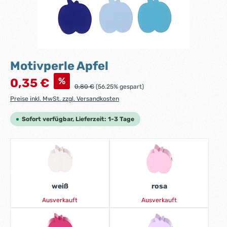
Motivperle Apfel
Verkaufspreis:
%
0,35 €
Regulärer Preis:
0,80 €
(56.25% gespart)
Preise inkl. MwSt. zzgl. Versandkosten
Sofort verfügbar, Lieferzeit: 1-3 Tage
weiß
rosa
Ausverkauft
Ausverkauft