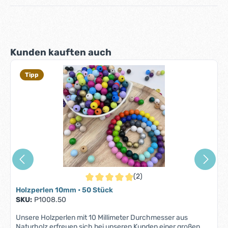
Produktgalerie überspringen
Kunden kauften auch
Tipp
(2)
Durchschnittliche Bewertung von 5 von 5 S
Holzperlen 10mm • 50 Stück
SKU:
P1008.50
Unsere Holzperlen mit 10 Millimeter Durchmesser aus
Naturholz erfreuen sich bei unseren Kunden einer großen