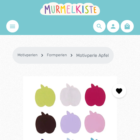
Zum Hauptinhalt springen
Waren
Motivperlen
Formperlen
Motivperle Apfel
Bildergalerie überspringen