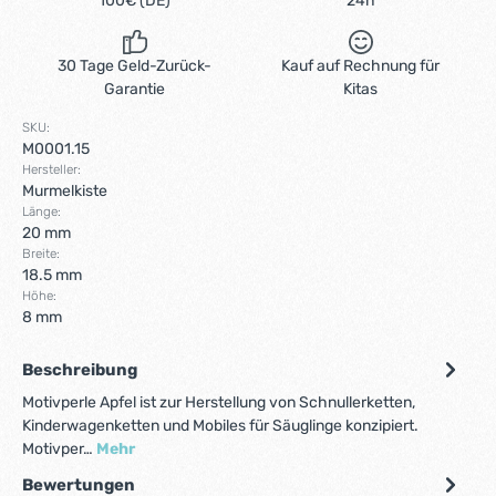
100€ (DE)
24h
30 Tage Geld-Zurück-
Kauf auf Rechnung für
Garantie
Kitas
SKU:
M0001.15
Hersteller:
Murmelkiste
Länge:
20 mm
Breite:
18.5 mm
Höhe:
8 mm
Beschreibung
Motivperle Apfel ist zur Herstellung von Schnullerketten,
Kinderwagenketten und Mobiles für Säuglinge konzipiert.
Motivper…
Mehr
Bewertungen