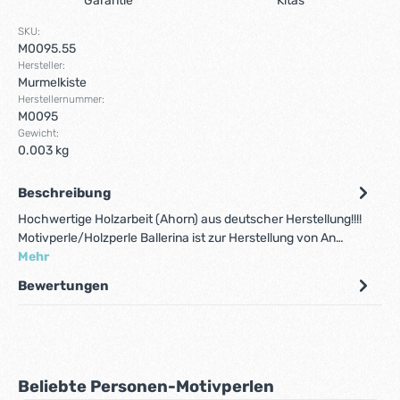
Garantie
Kitas
SKU:
M0095.55
Hersteller:
Murmelkiste
Herstellernummer:
M0095
Gewicht:
0.003 kg
Beschreibung
Hochwertige Holzarbeit (Ahorn) aus deutscher Herstellung!!!!
Motivperle/Holzperle Ballerina ist zur Herstellung von An…
Mehr
Bewertungen
Produktgalerie überspringen
Beliebte Personen-Motivperlen