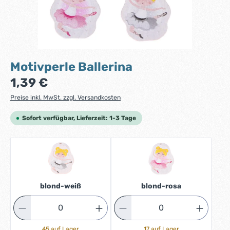
Motivperle Ballerina
Regulärer Preis:
1,39 €
Preise inkl. MwSt. zzgl. Versandkosten
Sofort verfügbar, Lieferzeit: 1-3 Tage
blond-weiß
blond-rosa
45 auf Lager
17 auf Lager