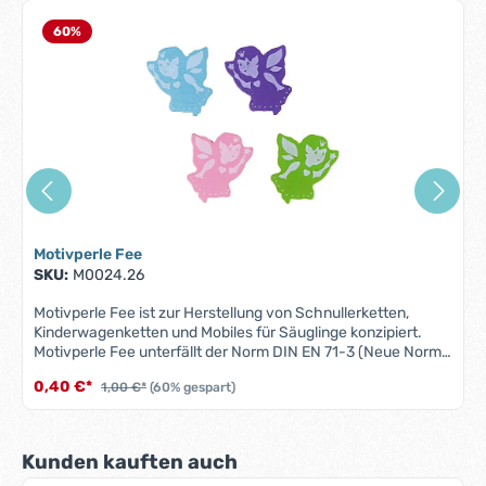
60
%
Motivperle Fee
SKU:
M0024.26
Motivperle Fee ist zur Herstellung von Schnullerketten,
Kinderwagenketten und Mobiles für Säuglinge konzipiert.
Motivperle Fee unterfällt der Norm DIN EN 71-3 (Neue Norm
für Migration bestimmter Elemente). Alle Motivperlen sind
0,40 €*
1,00 €*
(60% gespart)
schweiß-, speichelfest und farbecht - also für Babys
Münder völlig unbedenklich.Material: Ahornholz Farbe: siehe
Abbildung Größe: 28 mm x 24 mm x 8 mmMotiv:
FeeBohrung: vertikal, ca. 3 mmHerstellungsland:
Produktgalerie überspringen
Kunden kauften auch
Deutschland ACHTUNG: WEGEN VERSCHLUCKBARER