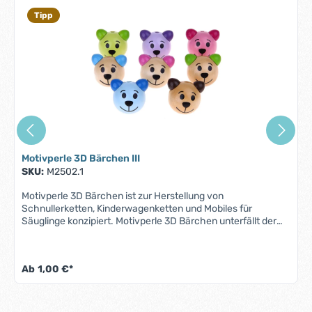
KLEINTEILE NICHT FÜR KINDER UNTER 3 JAHREN
GEEIGNET!
Tipp
Motivperle 3D Bärchen III
SKU:
M2502.1
Motivperle 3D Bärchen ist zur Herstellung von
Schnullerketten, Kinderwagenketten und Mobiles für
Säuglinge konzipiert. Motivperle 3D Bärchen unterfällt der
Norm DIN EN 71-3 (Neue Norm für Migration bestimmter
Elemente). Alle Motivperlen sind schweiß-, speichelfest und
farbecht - also für Babys Münder völlig
Ab
1,00 €*
unbedenklich.Eigenschaften Motivperle 3D Bärchen:
Material: AhornholzFarbe: siehe AbbildungGröße:
Durchmesser 25 mmMotiv: 3D BärchenBohrung: vertikal,
ca. 3 mmHerstellungsland: Deutschland ACHTUNG: WEGEN