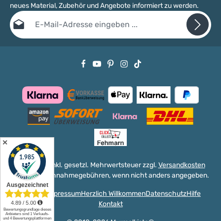
neues Material, Zubehör und Angebote informiert zu werden.
E-Mail-Adresse*
Datenschutz
Die mit einem Stern (*) markierten Felder sind Pflichtfelder.
Ich habe die
Datenschutzbestimmungen
zur Kenntnis genommen
und die
AGB
gelesen und bin mit ihnen einverstanden.
✕
Alle Preise inkl. gesetzl. Mehrwertsteuer zzgl.
Versandkosten
und ggf. Nachnahmegebühren, wenn nicht anders angegeben.
Versand
Impressum
Herzlich Willkommen
Datenschutz
Hilfe
Kontakt