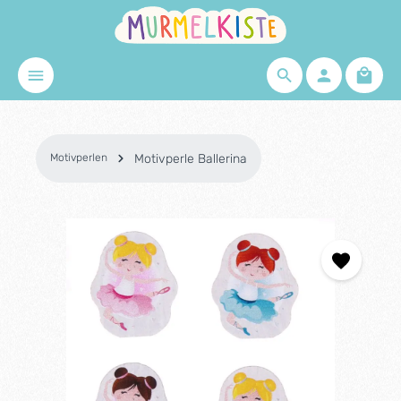
Zum Hauptinhalt springen
Waren
Motivperlen
Motivperle Ballerina
Bildergalerie überspringen