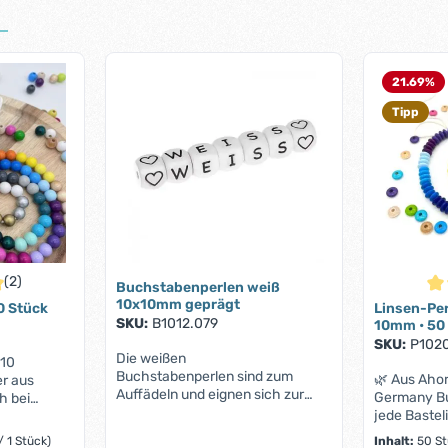
21.69
%
Tipp
(2)
Buchstabenperlen weiß
iche Bewertung von 5 von 5 Sternen
Dur
10x10mm geprägt
0 Stück
Linsen-Per
SKU:
B1012.079
10mm • 50
SKU:
P1020
Die weißen
 10
Buchstabenperlen sind zum
🌿 Aus Ahor
er aus
Auffädeln und eignen sich zur
Germany Bun
h bei
Gestaltung von Schnullerketten,
jede Baste
 großen
Anhänger, Ketten oder
bringen 50 
 Herstellung
/ 1 Stück)
Inhalt:
50 S