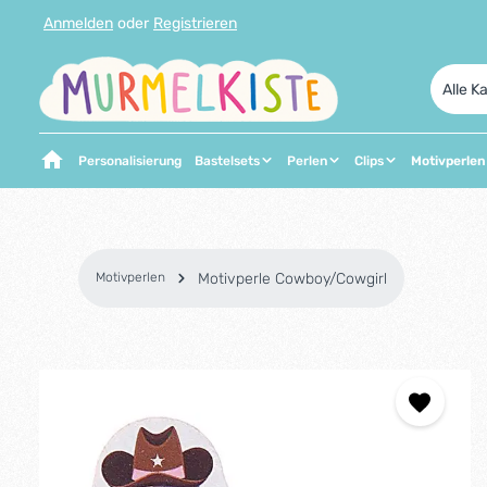
Anmelden
oder
Registrieren
 Hauptinhalt springen
Zur Suche springen
Zur Hauptnavigation springen
Alle K
Personalisierung
Bastelsets
Perlen
Clips
Motivperlen
Motivperlen
Motivperle Cowboy/Cowgirl
Bildergalerie überspringen