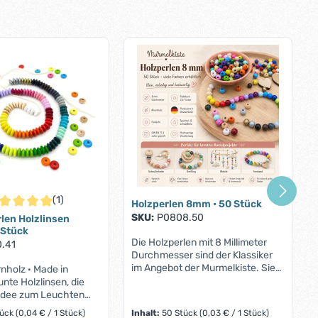
(1)
Holzperlen 8mm • 50 Stück
chschnittliche Bewertung von 5 von 5 Sternen
SKU:
P0808.50
len Holzlinsen
 Stück
Die Holzperlen mit 8 Millimeter
.41
Durchmesser sind der Klassiker
im Angebot der Murmelkiste. Sie
nholz · Made in
werden von unseren Kunden
te Holzlinsen, die
gerne zur Anfertigung von allerlei
lidee zum Leuchten
Babyspielzeugen wie
flache Linsenperlen
tück
(0,04 € / 1 Stück)
Inhalt:
50 Stück
(0,03 € / 1 Stück)