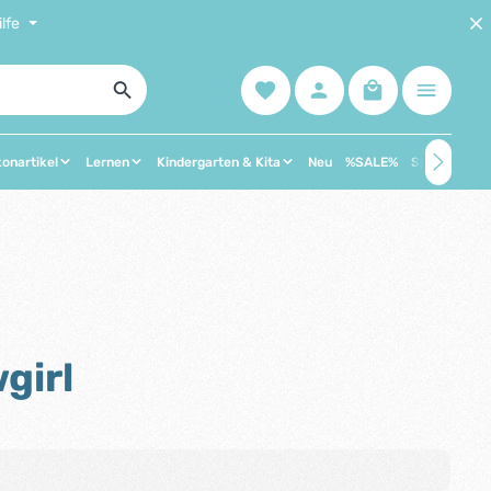
lfe
Du hast 0 Produkte auf dem Mer
Warenkorb enth
konartikel
Lernen
Kindergarten & Kita
Neu
%SALE%
Spielzeug
girl