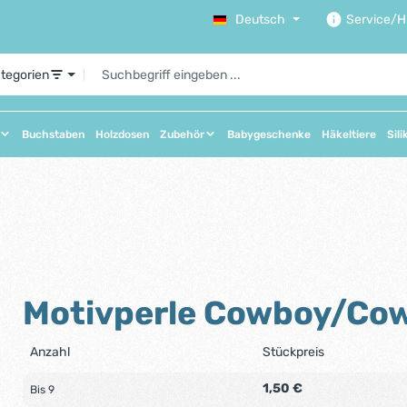
Deutsch
Service/Hi
ategorien
Buchstaben
Holzdosen
Zubehör
Babygeschenke
Häkeltiere
Sili
Motivperle Cowboy/Cow
Anzahl
Stückpreis
1,50 €
Bis
9