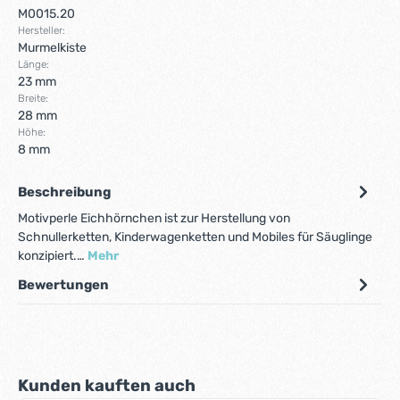
M0015.20
Hersteller:
Murmelkiste
Länge:
23 mm
Breite:
28 mm
Höhe:
8 mm
Beschreibung
Motivperle Eichhörnchen ist zur Herstellung von
Schnullerketten, Kinderwagenketten und Mobiles für Säuglinge
konzipiert.…
Mehr
Bewertungen
Produktgalerie überspringen
Kunden kauften auch