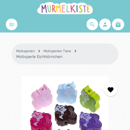
Zum Hauptinhalt springen
Waren
Motivperlen
Motivperlen Tiere
Motivperle Eichhörnchen
Bildergalerie überspringen