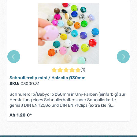
(1)
Durchschnittliche Bewertung von 5 von 5 S
Schnullerclip mini / Holzclip Ø30mm
SKU:
C3000.31
Schnullerclip/Babyclip Ø30mm in Uni-Farben (einfarbig) zur
Herstellung eines Schnullerhalters oder Schnullerkette
gemäß DIN EN 12586 und DIN EN 71Clips (extra klein)
Eigenschaften:• Material: Oberseite aus Holz, Verschluss aus
Ab
1,20 €*
Edelstahl• Farbe: nach Belieben aus verschiedenen
Farbnuancen wählbar • Hergestellt in Deutschland •
Durchmesser: 30 Millimeter • Höhe: 11 Millimeter • 2
Ventilationslöcher mit einer Größe von 5 Millimetern