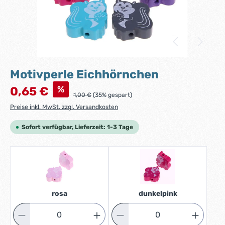
Motivperle Eichhörnchen
Verkaufspreis:
%
0,65 €
Regulärer Preis:
1,00 €
(35% gespart)
Preise inkl. MwSt. zzgl. Versandkosten
Sofort verfügbar, Lieferzeit: 1-3 Tage
rosa
dunkelpink