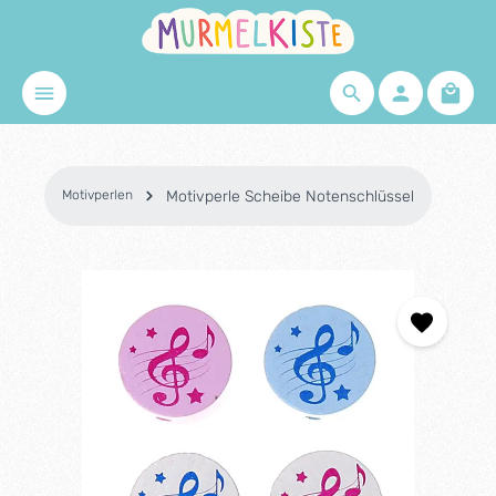
Zum Hauptinhalt springen
Waren
Motivperlen
Motivperle Scheibe Notenschlüssel
Bildergalerie überspringen