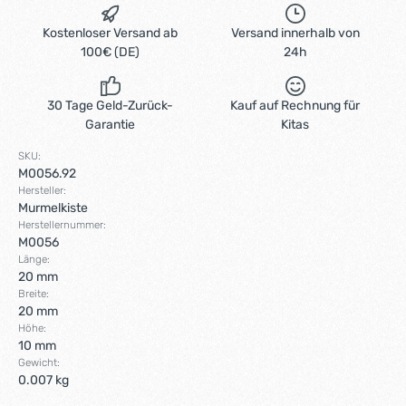
Kostenloser Versand ab
Versand innerhalb von
100€ (DE)
24h
30 Tage Geld-Zurück-
Kauf auf Rechnung für
Garantie
Kitas
SKU:
M0056.92
Hersteller:
Murmelkiste
Herstellernummer:
M0056
Länge:
20 mm
Breite:
20 mm
Höhe:
10 mm
Gewicht:
0.007 kg