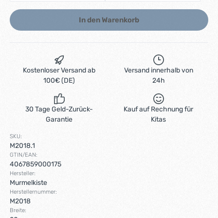
In den Warenkorb
Kostenloser Versand ab
Versand innerhalb von
100€ (DE)
24h
30 Tage Geld-Zurück-
Kauf auf Rechnung für
Garantie
Kitas
SKU:
M2018.1
GTIN/EAN:
4067859000175
Hersteller:
Murmelkiste
Herstellernummer:
M2018
Breite: