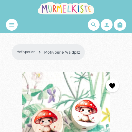
Zum Hauptinhalt springen
Waren
Motivperlen
Motivperle Waldpilz
Bildergalerie überspringen