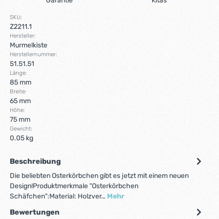
Garantie
Kitas
SKU:
Z2211.1
Hersteller:
Murmelkiste
Herstellernummer:
51.51.51
Länge:
85 mm
Breite:
65 mm
Höhe:
75 mm
Gewicht:
0.05 kg
Beschreibung
Die beliebten Osterkörbchen gibt es jetzt mit einem neuen
Design!Produktmerkmale "Osterkörbchen
Schäfchen":Material: Holzver…
Mehr
Bewertungen