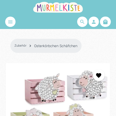
Zum Hauptinhalt springen
Waren
Zubehör
Osterkörbchen Schäfchen
Bildergalerie überspringen