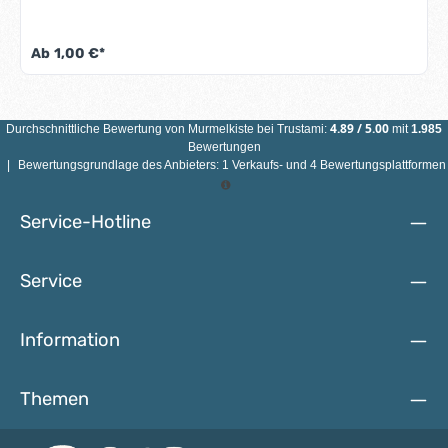
Norm DIN EN 71-3 (Neue Norm für Migration bestimmter
Elemente). Alle Motivperlen sind schweiß-, speichelfest und
farbecht - also für Babys Münder völlig
Ab
1,00 €*
unbedenklich.Eigenschaften Motivperle 3D Bärchen:
Material: AhornholzFarbe: siehe AbbildungGröße:
Durchmesser 25 mmMotiv: 3D BärchenBohrung: vertikal,
ca. 3 mmHerstellungsland: Deutschland ACHTUNG: WEGEN
VERSCHLUCKBARER KLEINTEILE NICHT FÜR KINDER UNTER
4.89
/
5.00
Durchschnittliche Bewertung von
Murmelkiste
bei Trustami:
mit
1.985
3 JAHREN GEEIGNET!
Bewertungen
|
Bewertungsgrundlage des Anbieters: 1 Verkaufs- und 4 Bewertungsplattformen
Service-Hotline
Service
Information
Themen