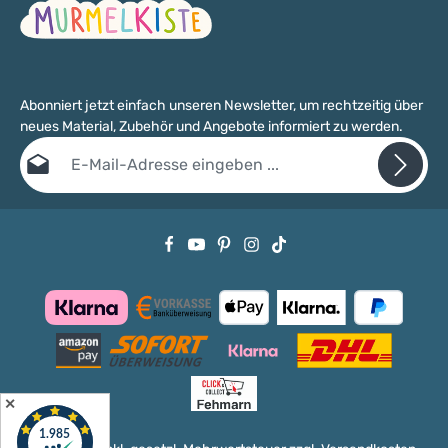
Abonniert jetzt einfach unseren Newsletter, um rechtzeitig über
neues Material, Zubehör und Angebote informiert zu werden.
E-Mail-Adresse*
Datenschutz
Die mit einem Stern (*) markierten Felder sind Pflichtfelder.
Ich habe die
Datenschutzbestimmungen
zur Kenntnis genommen
und die
AGB
gelesen und bin mit ihnen einverstanden.
✕