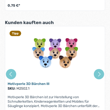
20x30mmMaterial: Buchenholz, aus deutscher
0,75 €*
HerstellungHalbloch Bohrung Die Bänder sind nicht im
Lieferumfang enthalten! Das verwendete Band findest
du hier.
Produktgalerie überspringen
Kunden kauften auch
Tipp
Motivperle 3D Bärchen III
SKU:
M2502.1
Motivperle 3D Bärchen ist zur Herstellung von
Schnullerketten, Kinderwagenketten und Mobiles für
Säuglinge konzipiert. Motivperle 3D Bärchen unterfällt der