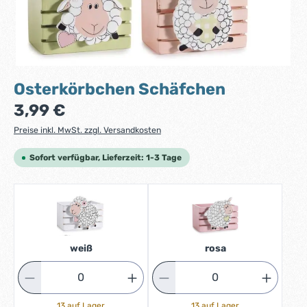
Osterkörbchen Schäfchen
Regulärer Preis:
3,99 €
Preise inkl. MwSt. zzgl. Versandkosten
Sofort verfügbar, Lieferzeit: 1-3 Tage
weiß
rosa
13 auf Lager
13 auf Lager