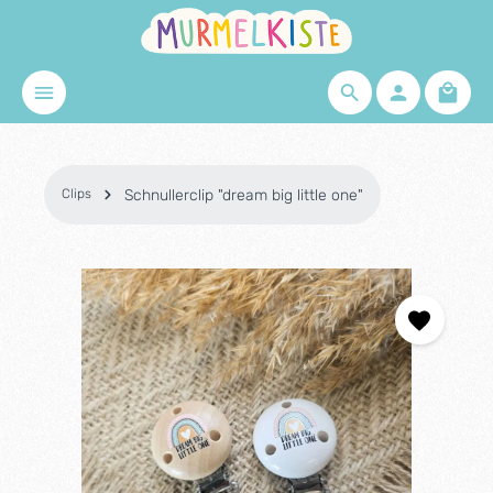
Zum Hauptinhalt springen
Waren
Clips
Schnullerclip "dream big little one"
Bildergalerie überspringen