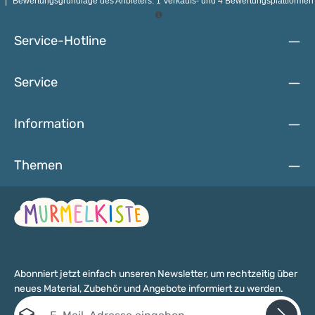
möglich. ACHTUNG: WEGEN VERSCHLUCKBARER
|
Bewertungsgrundlage des Anbieters: 1 Verkaufs- und 4 Bewertungsplattformen
KLEINTEILE EINZELNE/LOSE GLÖCKCHEN NICHT FÜR
KINDER UNTER 3 JAHRE GEEIGNET.
Service-Hotline
Service
Information
Themen
Abonniert jetzt einfach unseren Newsletter, um rechtzeitig über
neues Material, Zubehör und Angebote informiert zu werden.
E-Mail-Adresse*