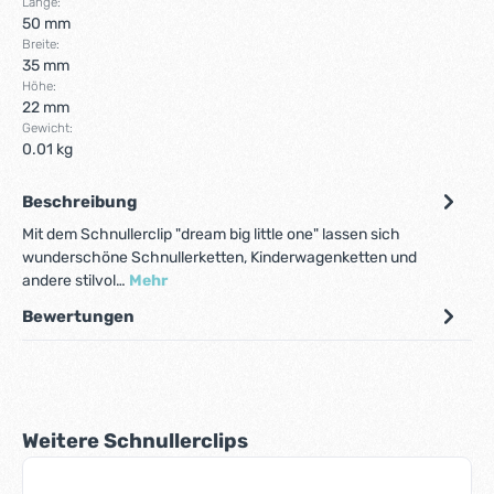
Länge:
50 mm
Breite:
35 mm
Höhe:
22 mm
Gewicht:
0.01 kg
Beschreibung
Mit dem Schnullerclip "dream big little one" lassen sich
wunderschöne Schnullerketten, Kinderwagenketten und
andere stilvol…
Mehr
Bewertungen
Produktgalerie überspringen
Weitere Schnullerclips