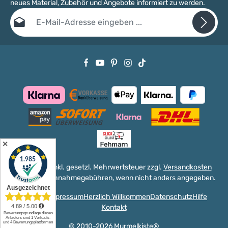
neues Material, Zubehör und Angebote informiert zu werden.
E-Mail-Adresse*
Datenschutz
Die mit einem Stern (*) markierten Felder sind Pflichtfelder.
Ich habe die
Datenschutzbestimmungen
zur Kenntnis genommen
und die
AGB
gelesen und bin mit ihnen einverstanden.
✕
Alle Preise inkl. gesetzl. Mehrwertsteuer zzgl.
Versandkosten
und ggf. Nachnahmegebühren, wenn nicht anders angegeben.
Versand
Impressum
Herzlich Willkommen
Datenschutz
Hilfe
Kontakt
© 2010-2026 Murmelkiste®