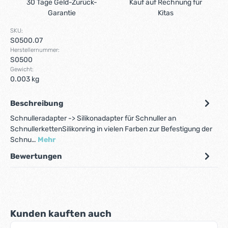
30 Tage Geld-Zurück-
Kauf auf Rechnung für
Garantie
Kitas
SKU:
S0500.07
Herstellernummer:
S0500
Gewicht:
0.003 kg
Beschreibung
Schnulleradapter -> Silikonadapter für Schnuller an
SchnullerkettenSilikonring in vielen Farben zur Befestigung der
Schnu…
Mehr
Bewertungen
Produktgalerie überspringen
Kunden kauften auch