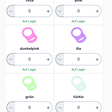
rosa
pink
Auf Lager
Auf Lager
dunkelpink
lila
Auf Lager
Auf Lager
grün
türkis