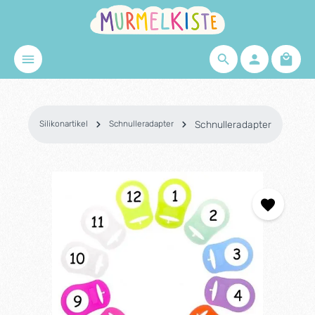
Zum Hauptinhalt springen
Waren
Silikonartikel
Schnulleradapter
Schnulleradapter
Bildergalerie überspringen