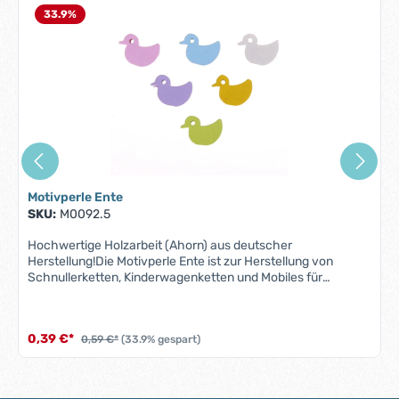
33.9
%
Motivperle Ente
SKU:
M0092.5
Hochwertige Holzarbeit (Ahorn) aus deutscher
Herstellung!Die Motivperle Ente ist zur Herstellung von
Schnullerketten, Kinderwagenketten und Mobiles für
Säuglinge konzipiert. Motivperle Ente unterfällt damit der
Norm DIN EN 71-3 (Neue Norm für Migration bestimmter
Elemente). Deshalb sind alle Motivperlen schweiß-,
0,39 €*
0,59 €*
(33.9% gespart)
speichelfest, farbecht - also für Babys Münder völlig
unbedenklich. Menge: 1Farbe: frei wählbarMaße: 12 mmx 16
mmx 8 mm Bohrung: ca. 2,5mmACHTUNG: WEGEN
VERSCHLUCKBARER EINZELNER SICHERHEITSPERLEN FÜR