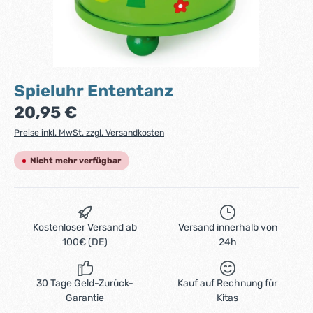
Spieluhr Ententanz
Regulärer Preis:
20,95 €
Preise inkl. MwSt. zzgl. Versandkosten
Nicht mehr verfügbar
Kostenloser Versand ab
Versand innerhalb von
100€ (DE)
24h
30 Tage Geld-Zurück-
Kauf auf Rechnung für
Garantie
Kitas