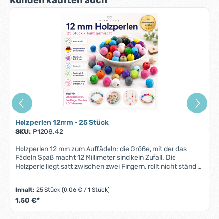
Kunden kauften auch
Holzperlen 12mm • 25 Stück
SKU:
P1208.42
Holzperlen 12 mm zum Auffädeln: die Größe, mit der das
Fädeln Spaß macht 12 Millimeter sind kein Zufall. Die
Holzperle liegt satt zwischen zwei Fingern, rollt nicht ständig
vom Tisch und ist durch das große Fädelloch in Sekunden
auf der Schnur. Deshalb ist diese Größe bei uns seit Jahren
Inhalt:
25 Stück
(0,06 € / 1 Stück)
der Bestseller: Erwachsene fädeln entspannt, und Kinder, die
1,50 €*
schon mitbasteln dürfen, schaffen das Auffädeln selbst.
Genau daraus entsteht das, worum es beim Selbermachen