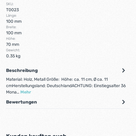
SKU:
T0023
Länge:
100 mm
Breite:
100 mm
Höhe:
70 mm
Gewicht:
0.35 kg
Beschreibung
Material: Holz, Metall Größe: Höhe: ca. 11 cm, Ø ca. 11
cmHerstellungsland: DeutschlandACHTUNG: Einstiegsalter 36
Mona…
Mehr
Bewertungen
Produktgalerie überspringen