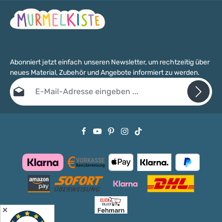
Abonniert jetzt einfach unseren Newsletter, um rechtzeitig über
neues Material, Zubehör und Angebote informiert zu werden.
E-Mail-Adresse*
Datenschutz
Die mit einem Stern (*) markierten Felder sind Pflichtfelder.
Ich habe die
Datenschutzbestimmungen
zur Kenntnis genommen
und die
AGB
gelesen und bin mit ihnen einverstanden.
✕