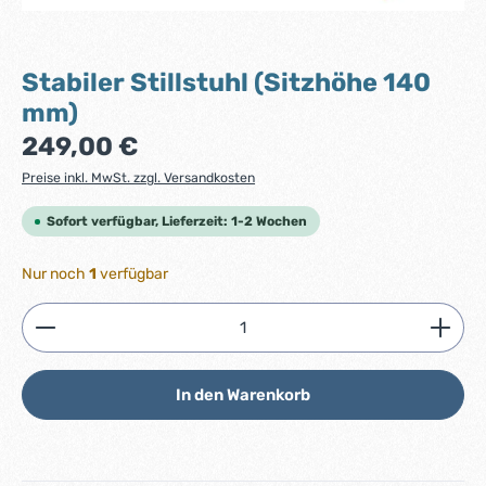
Stabiler Stillstuhl (Sitzhöhe 140
mm)
Regulärer Preis:
249,00 €
Preise inkl. MwSt. zzgl. Versandkosten
Sofort verfügbar, Lieferzeit: 1-2 Wochen
Nur noch
1
verfügbar
Produkt Anzahl: Gib den gewünschten Wert ein ode
In den Warenkorb