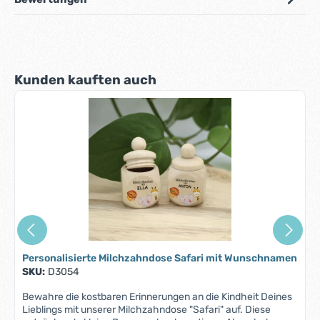
Produktgalerie überspringen
Kunden kauften auch
Personalisierte Milchzahndose Safari mit Wunschnamen
SKU:
D3054
Bewahre die kostbaren Erinnerungen an die Kindheit Deines
Lieblings mit unserer Milchzahndose "Safari" auf. Diese