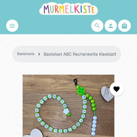
Zum Hauptinhalt springen
Waren
Bastelsets
Bastelset ABC Rechenkette Kleeblatt
Bildergalerie überspringen