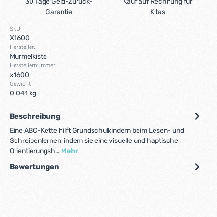
30 Tage Geld-Zurück-
Kauf auf Rechnung für
Garantie
Kitas
SKU:
X1600
Hersteller:
Murmelkiste
Herstellernummer:
x1600
Gewicht:
0.041 kg
Beschreibung
Eine ABC-Kette hilft Grundschulkindern beim Lesen- und
Schreibenlernen, indem sie eine visuelle und haptische
Orientierungsh…
Mehr
Bewertungen