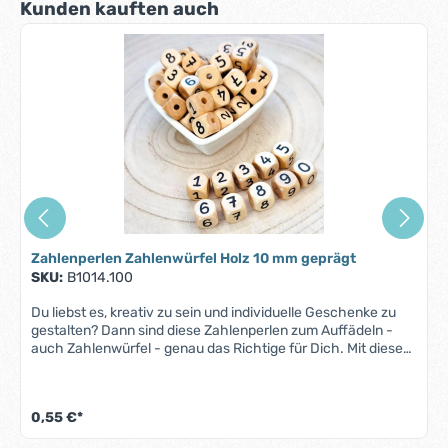
Produktgalerie überspringen
Kunden kauften auch
Zahlenperlen Zahlenwürfel Holz 10 mm geprägt
SKU:
B1014.100
Du liebst es, kreativ zu sein und individuelle Geschenke zu
gestalten? Dann sind diese Zahlenperlen zum Auffädeln -
auch Zahlenwürfel - genau das Richtige für Dich. Mit diesen
Perlen aus Naturholz kannst du tolle Sachen basteln, wie
zum Beispiel Rechenketten, Telefonketten, Schnullerketten
und vieles mehr. Bestelle jetzt und lass deiner Fantasie
0,55 €*
freien Lauf! Produktmerkmale "Zahlenperlen":Größe: 10 mm
x 10 mm Bohrung: horizontal, ca. 3 mm Material: