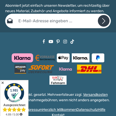
Abonniert jetzt einfach unseren Newsletter, um rechtzeitig über
neues Material, Zubehör und Angebote informiert zu werden.
E-Mail-Adresse*
Datenschutz
Die mit einem Stern (*) markierten Felder sind Pflichtfelder.
Ich habe die
Datenschutzbestimmungen
zur Kenntnis genommen
und die
AGB
gelesen und bin mit ihnen einverstanden.
✕
Alle Preise inkl. gesetzl. Mehrwertsteuer zzgl.
Versandkosten
und ggf. Nachnahmegebühren, wenn nicht anders angegeben.
Versand
Impressum
Herzlich Willkommen
Datenschutz
Hilfe
Kontakt