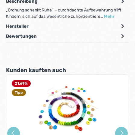
Beschreibung
„Ordnung schenkt Ruhe“ – durchdachte Aufbewahrung hilft
Kindern, sich auf das Wesentliche zu konzentriere…
Mehr
Hersteller
Bewertungen
Produktgalerie überspringen
Kunden kauften auch
21.69
%
Tipp