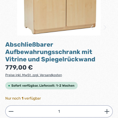
Abschließbarer
Aufbewahrungsschrank mit
Vitrine und Spiegelrückwand
Regulärer Preis:
779,00 €
Preise inkl. MwSt. zzgl. Versandkosten
Sofort verfügbar, Lieferzeit: 1-2 Wochen
Nur noch
1
verfügbar
Produkt Anzahl: Gib den gewünschten Wert ein ode