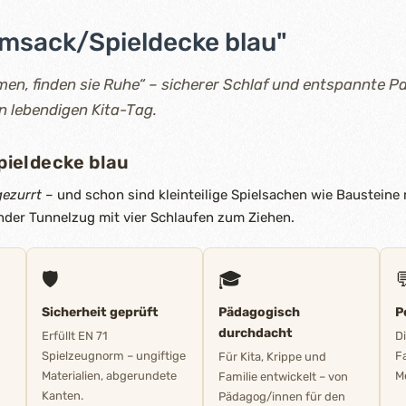
msack/Spieldecke blau"
n, finden sie Ruhe“ – sicherer Schlaf und entspannte Pa
n lebendigen Kita-Tag.
ieldecke blau
ezurrt
– und schon sind kleinteilige Spielsachen wie Bausteine 
nder Tunnelzug mit vier Schlaufen zum Ziehen.
🛡️
🎓

Sicherheit geprüft
Pädagogisch
P
durchdacht
Erfüllt EN 71
D
Spielzeugnorm – ungiftige
F
Für Kita, Krippe und
Materialien, abgerundete
M
Familie entwickelt – von
Kanten.
Pädagog/innen für den