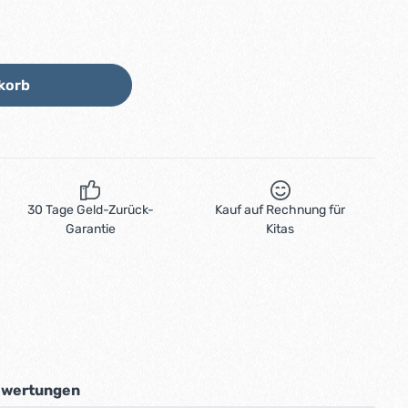
Wert ein oder benutze die Schaltflächen
korb
30 Tage Geld-Zurück-
Kauf auf Rechnung für
Garantie
Kitas
wertungen