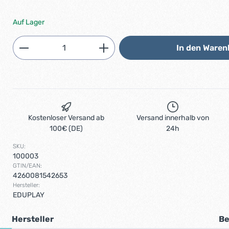
Auf Lager
Produkt Anzahl: Gib den gewünschten 
In den Waren
Kostenloser Versand ab
Versand innerhalb von
100€ (DE)
24h
SKU:
100003
GTIN/EAN:
4260081542653
Hersteller:
EDUPLAY
Hersteller
Be