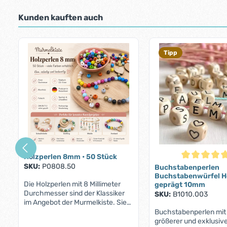
Kunden kauften auch
Produktgalerie überspringen
Tipp
Holzperlen 8mm • 50 Stück
Durchschnittl
SKU:
P0808.50
Buchstabenperlen
Buchstabenwürfel H
Die Holzperlen mit 8 Millimeter
geprägt 10mm
Durchmesser sind der Klassiker
SKU:
B1010.003
im Angebot der Murmelkiste. Sie
werden von unseren Kunden
Buchstabenperlen mit 
gerne zur Anfertigung von allerlei
größerer und exklusiv