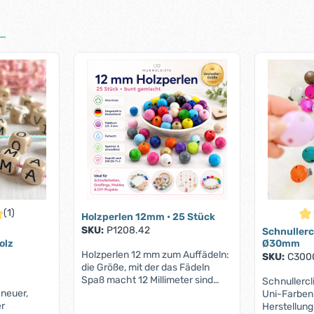
(1)
Holzperlen 12mm • 25 Stück
iche Bewertung von 5 von 5 Sternen
Dur
SKU:
P1208.42
Schnullercl
olz
Ø30mm
Holzperlen 12 mm zum Auffädeln:
SKU:
C300
die Größe, mit der das Fädeln
Spaß macht 12 Millimeter sind
Schnullerc
kein Zufall. Die Holzperle liegt satt
neuer,
Uni-Farben 
zwischen zwei Fingern, rollt nicht
er
Herstellung