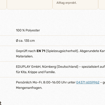
Alltag erprobt.
100 % Polyester
Ø ca. 135 cm
Geprüft nach
EN 71
(Spielzeugsicherheit). Abgerundete Ka
Materialien.
EDUPLAY GmbH, Nürnberg (Deutschland) – spezialisiert auf
für Kita, Krippe und Familie.
Persönlich Mo–Fr, 8:00–16:00 Uhr unter
04371 6059962
– g
Mengenanfragen.
t