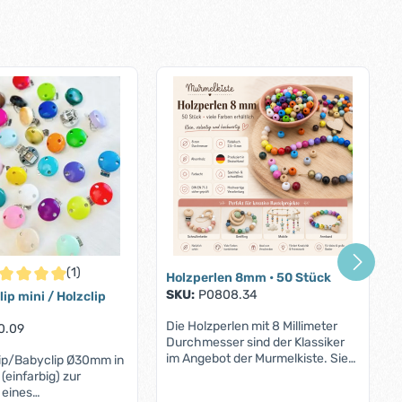
(1)
Holzperlen 8mm • 50 Stück
chschnittliche Bewertung von 5 von 5 Sternen
SKU:
P0808.34
ip mini / Holzclip
Die Holzperlen mit 8 Millimeter
0.09
Durchmesser sind der Klassiker
im Angebot der Murmelkiste. Sie
lip/Babyclip Ø30mm in
werden von unseren Kunden
(einfarbig) zur
gerne zur Anfertigung von allerlei
 eines