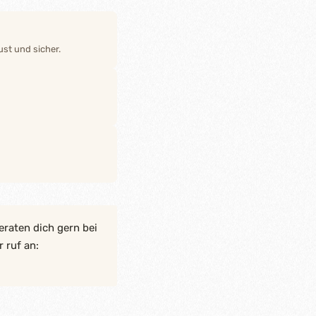
st und sicher.
eraten dich gern bei
 ruf an: