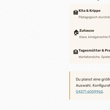
Kita & Krippe
🏫
Pädagogisch durchdac
Zuhause
🏠
Klare, kindgerechte 
Tagesmütter & Pra
🏨
Wartebereiche, Spiel
Du planst eine größ
Auswahl, Konfigura
04371 6059962
.