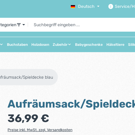
Deutsch
Service/Hi
ategorien
Buchstaben
Holzdosen
Zubehör
Babygeschenke
Häkeltiere
Sili
fräumsack/Spieldecke blau
Aufräumsack/Spieldeck
Regulärer Preis:
36,99 €
Preise inkl. MwSt. zzgl. Versandkosten