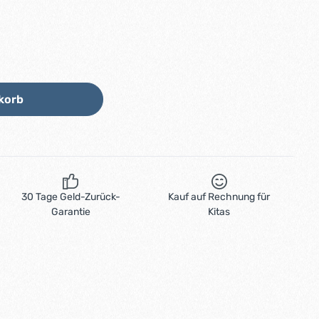
Wert ein oder benutze die Schaltflächen
korb
30 Tage Geld-Zurück-
Kauf auf Rechnung für
Garantie
Kitas