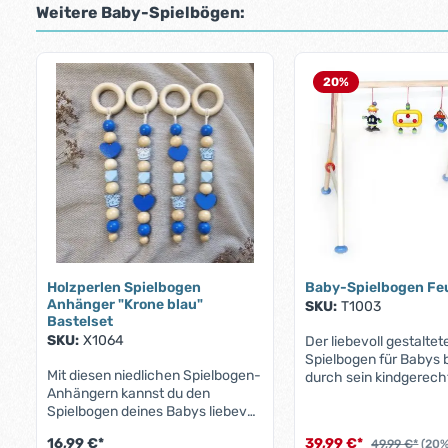
Weitere Baby-Spielbögen:
Produktgalerie überspringen
20
%
Holzperlen Spielbogen
Baby-Spielbogen Fe
Anhänger "Krone blau"
SKU:
T1003
Bastelset
SKU:
X1064
Der liebevoll gestaltet
Spielbogen für Babys 
Mit diesen niedlichen Spielbogen-
durch sein kindgerech
Anhängern kannst du den
mit einer Clownfigur, 
Spielbogen deines Babys liebevoll
bunten Perlen und Rin
gestalten. Die süßen Anhänger
einem Glöckchen. Er fö
16,99 €*
39,99 €*
49,99 €*
(20%
sorgen für spielerische