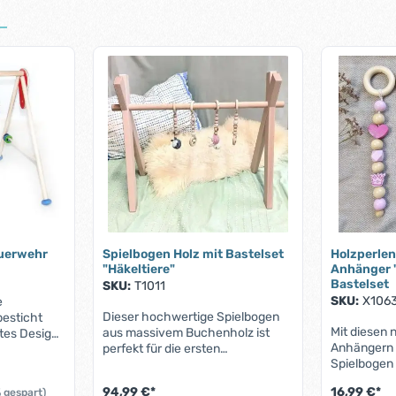
uerwehr
Spielbogen Holz mit Bastelset
Holzperlen
"Häkeltiere"
Anhänger "
Bastelset
SKU:
T1011
SKU:
X106
e
Dieser hochwertige Spielbogen
besticht
Mit diesen 
aus massivem Buchenholz ist
tes Design
Anhängern 
perfekt für die ersten
einem Auto,
Spielbogen 
Spielstunden deines Babys. Mit
gen sowie
gestalten.
seiner schlichten Eleganz und der
rdert die
94,99 €*
16,99 €*
 gespart)
sorgen für 