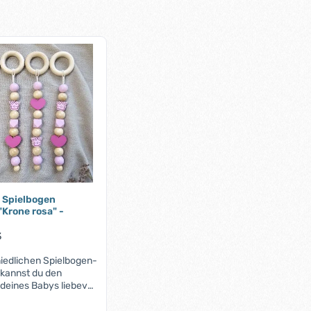
 Spielbogen
Krone rosa" -
3
niedlichen Spielbogen-
kannst du den
deines Babys liebevoll
 Die süßen Anhänger
spielerische