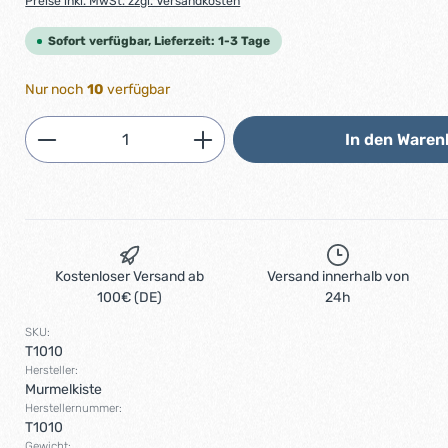
Preise inkl. MwSt. zzgl. Versandkosten
Sofort verfügbar, Lieferzeit: 1-3 Tage
Nur noch
10
verfügbar
Produkt Anzahl: Gib den gewünschten 
In den Waren
Kostenloser Versand ab
Versand innerhalb von
100€ (DE)
24h
SKU:
T1010
Hersteller:
Murmelkiste
Herstellernummer:
T1010
Gewicht: