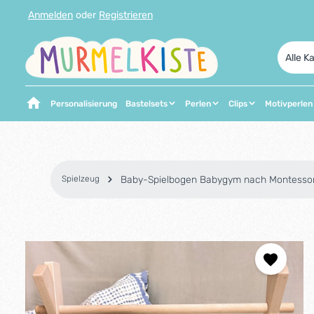
Anmelden
oder
Registrieren
 Hauptinhalt springen
Zur Suche springen
Zur Hauptnavigation springen
Alle K
Personalisierung
Bastelsets
Perlen
Clips
Motivperlen
Spielzeug
Baby-Spielbogen Babygym nach Montessor
Bildergalerie überspringen