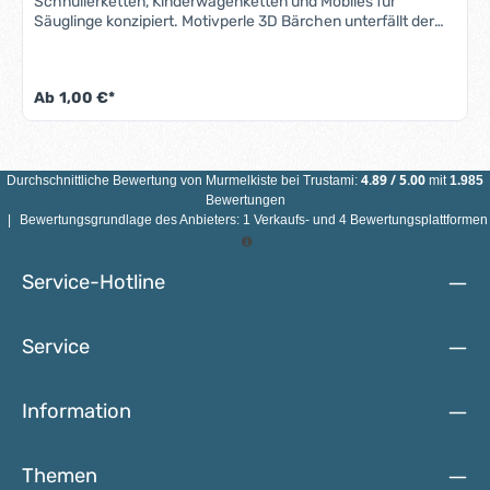
Schnullerketten, Kinderwagenketten und Mobiles für
Säuglinge konzipiert. Motivperle 3D Bärchen unterfällt der
Norm DIN EN 71-3 (Neue Norm für Migration bestimmter
Elemente). Alle Motivperlen sind schweiß-, speichelfest und
farbecht - also für Babys Münder völlig
Ab
1,00 €*
unbedenklich.Eigenschaften Motivperle 3D Bärchen:
Material: AhornholzFarbe: siehe AbbildungGröße:
Durchmesser 25 mmMotiv: 3D BärchenBohrung: vertikal,
ca. 3 mmHerstellungsland: Deutschland ACHTUNG: WEGEN
VERSCHLUCKBARER KLEINTEILE NICHT FÜR KINDER UNTER
4.89
/
5.00
Durchschnittliche Bewertung von
Murmelkiste
bei Trustami:
mit
1.985
3 JAHREN GEEIGNET!
Bewertungen
|
Bewertungsgrundlage des Anbieters: 1 Verkaufs- und 4 Bewertungsplattformen
Service-Hotline
Service
Information
Themen