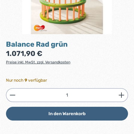
Balance Rad grün
Regulärer Preis:
1.071,90 €
Preise inkl. MwSt. zzgl. Versandkosten
Nur noch
9
verfügbar
Produkt Anzahl: Gib den gewünschten Wert ein ode
In den Warenkorb