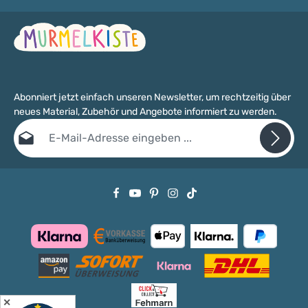
Abonniert jetzt einfach unseren Newsletter, um rechtzeitig über
neues Material, Zubehör und Angebote informiert zu werden.
E-Mail-Adresse*
Datenschutz
Die mit einem Stern (*) markierten Felder sind Pflichtfelder.
Ich habe die
Datenschutzbestimmungen
zur Kenntnis genommen
und die
AGB
gelesen und bin mit ihnen einverstanden.
✕