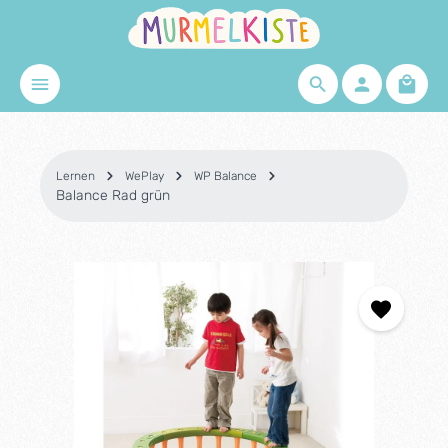
Zum Hauptinhalt springen
Waren
Lernen
WePlay
WP Balance
Balance Rad grün
Bildergalerie überspringen