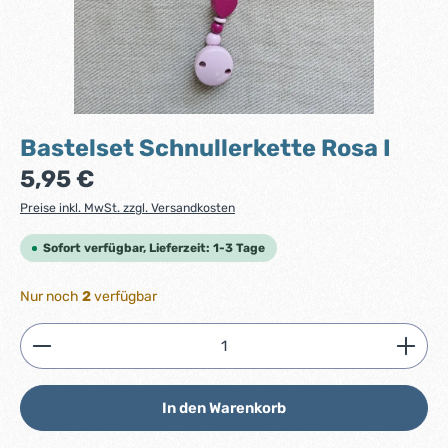
Bastelset Schnullerkette Rosa I
Regulärer Preis:
5,95 €
Preise inkl. MwSt. zzgl. Versandkosten
Sofort verfügbar, Lieferzeit: 1-3 Tage
Nur noch
2
verfügbar
Produkt Anzahl: Gib den gewünschten Wert ein ode
In den Warenkorb