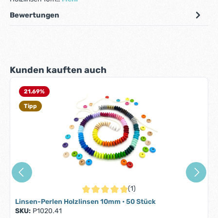
Bewertungen
Produktgalerie überspringen
Kunden kauften auch
21.69
%
Tipp
(1)
Durchschnittliche Bewertung von 5 von 5 S
Linsen-Perlen Holzlinsen 10mm • 50 Stück
SKU:
P1020.41