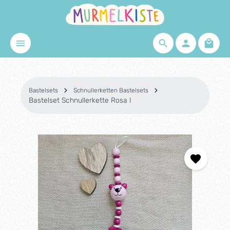
Zum Hauptinhalt springen
Waren
Bastelsets
Schnullerketten Bastelsets
Bastelset Schnullerkette Rosa I
Bildergalerie überspringen