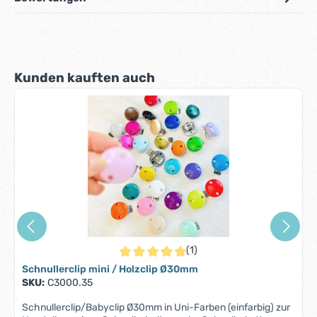
Produktgalerie überspringen
Kunden kauften auch
(1)
Durchschnittliche Bewertung von 5 von 5 S
Schnullerclip mini / Holzclip Ø30mm
SKU:
C3000.35
Schnullerclip/Babyclip Ø30mm in Uni-Farben (einfarbig) zur