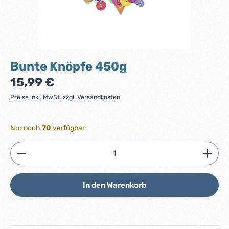
Bunte Knöpfe 450g
Regulärer Preis:
15,99 €
Preise inkl. MwSt. zzgl. Versandkosten
Nur noch
70
verfügbar
Produkt Anzahl: Gib den gewünschten Wert ein ode
In den Warenkorb