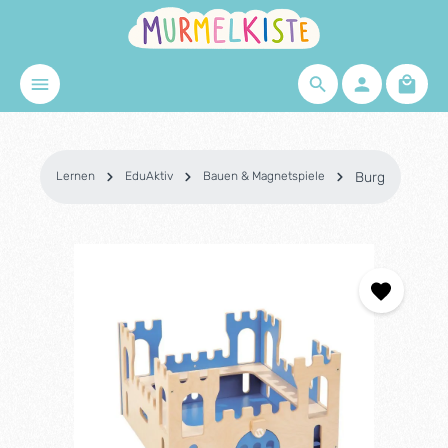
Zum Hauptinhalt springen
Waren
Lernen
EduAktiv
Bauen & Magnetspiele
Burg
Bildergalerie überspringen