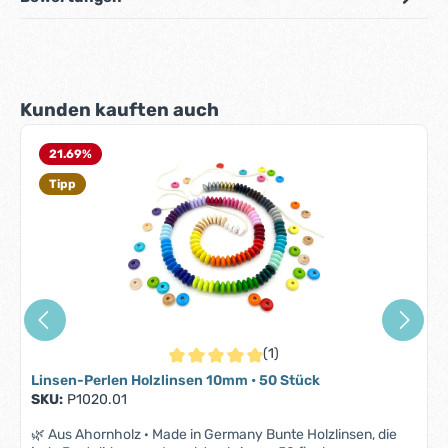
Produktgalerie überspringen
Kunden kauften auch
21.69
%
Tipp
(1)
Durchschnittliche Bewertung von 5 von 5 S
Linsen-Perlen Holzlinsen 10mm • 50 Stück
SKU:
P1020.01
🌿 Aus Ahornholz · Made in Germany Bunte Holzlinsen, die