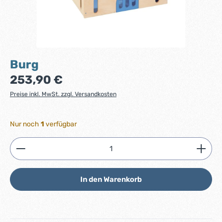
Burg
Regulärer Preis:
253,90 €
Preise inkl. MwSt. zzgl. Versandkosten
Nur noch
1
verfügbar
Produkt Anzahl: Gib den gewünschten Wert ein ode
In den Warenkorb