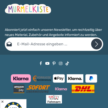
Abonniert jetzt einfach unseren Newsletter, um rechtzeitig über
neues Material, Zubehör und Angebote informiert zu werden.
E-Mail-Adresse*
Datenschutz
Die mit einem Stern (*) markierten Felder sind Pflichtfelder.
Ich habe die
Datenschutzbestimmungen
zur Kenntnis genommen
und die
AGB
gelesen und bin mit ihnen einverstanden.
✕