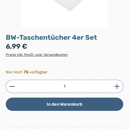
BW-Taschentücher 4er Set
Regulärer Preis:
6,99 €
Preise inkl. MwSt. zzgl. Versandkosten
Nur noch
75
verfügbar
Produkt Anzahl: Gib den gewünschten Wert ein ode
In den Warenkorb