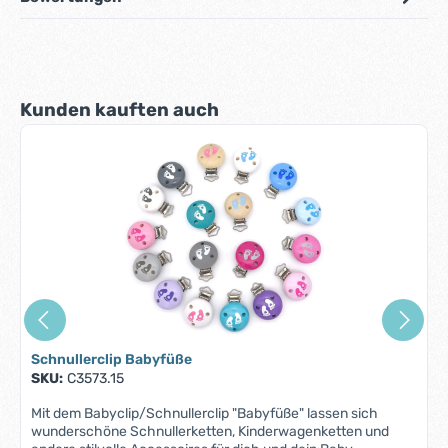
Produktgalerie überspringen
Kunden kauften auch
Schnullerclip Babyfüße
SKU:
C3573.15
Mit dem Babyclip/Schnullerclip "Babyfüße" lassen sich
wunderschöne Schnullerketten, Kinderwagenketten und