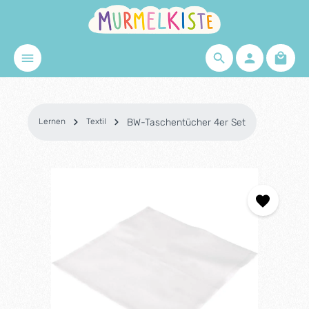
Zum Hauptinhalt springen
Waren
Lernen
Textil
BW-Taschentücher 4er Set
Bildergalerie überspringen