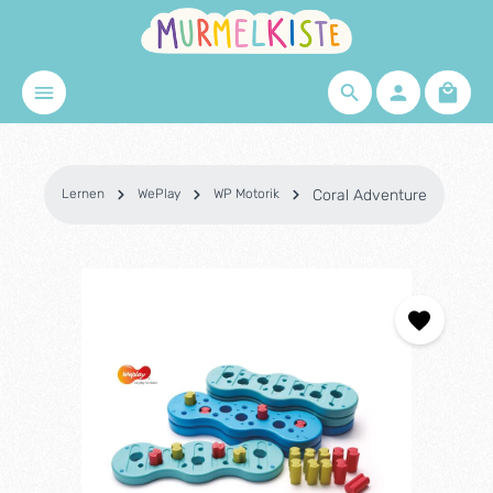
Zum Hauptinhalt springen
Waren
Lernen
WePlay
WP Motorik
Coral Adventure
Bildergalerie überspringen