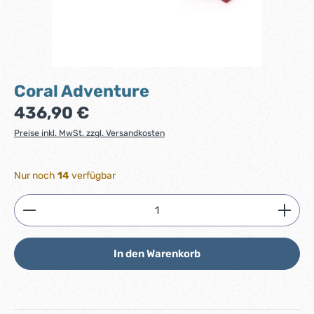
Coral Adventure
Regulärer Preis:
436,90 €
Preise inkl. MwSt. zzgl. Versandkosten
Nur noch
14
verfügbar
Produkt Anzahl: Gib den gewünschten Wert ein ode
In den Warenkorb