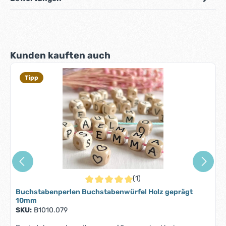
Produktgalerie überspringen
Kunden kauften auch
Tipp
(1)
Durchschnittliche Bewertung von 5 von 5 S
Buchstabenperlen Buchstabenwürfel Holz geprägt
10mm
SKU:
B1010.079