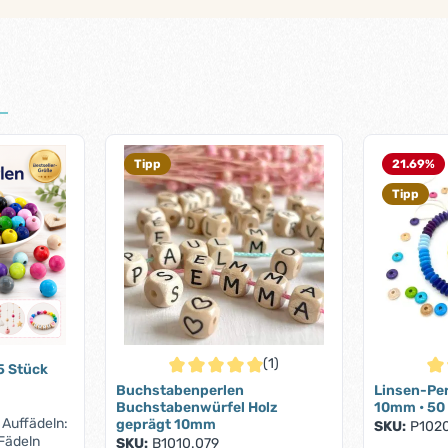
Tipp
21.69
%
Tipp
(1)
5 Stück
Durchschnittliche Bewertung von 5 von 5 S
Dur
Buchstabenperlen
Linsen-Per
Buchstabenwürfel Holz
10mm • 50
 Auffädeln:
geprägt 10mm
SKU:
P1020
 Fädeln
SKU:
B1010.079