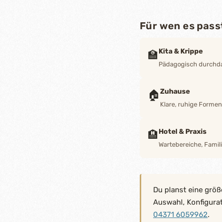
Für wen es pass
Kita & Krippe
🏫
Pädagogisch durchdac
Zuhause
🏠
Klare, ruhige Forme
Hotel & Praxis
🏨
Wartebereiche, Famili
Du planst eine größ
Auswahl, Konfigura
04371 6059962
.