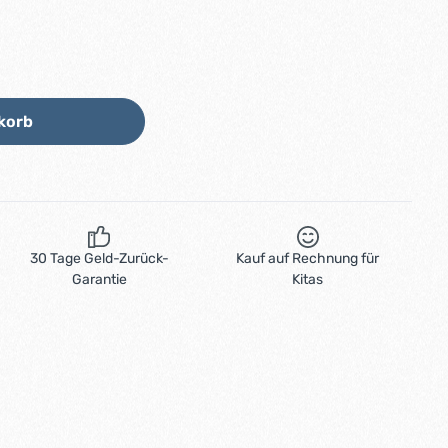
Wert ein oder benutze die Schaltflächen
korb
30 Tage Geld-Zurück-
Kauf auf Rechnung für
Garantie
Kitas