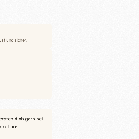
st und sicher.
eraten dich gern bei
 ruf an: