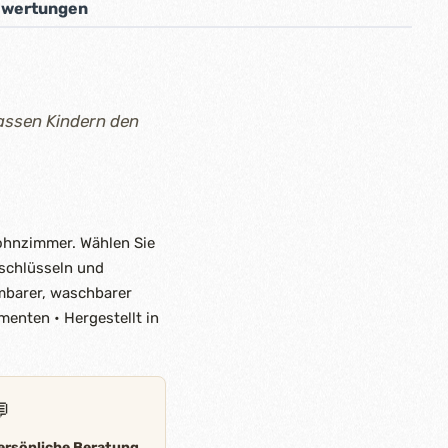
wertungen
lassen Kindern den
Wohnzimmer. Wählen Sie
sschlüsseln und
hmbarer, waschbarer
menten • Hergestellt in

ersönliche Beratung