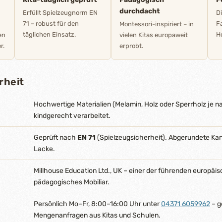
durchdacht
Erfüllt Spielzeugnorm EN
D
71 – robust für den
F
Montessori-inspiriert – in
täglichen Einsatz.
Ho
en
vielen Kitas europaweit
r.
erprobt.
rheit
Hochwertige Materialien (Melamin, Holz oder Sperrholz je na
kindgerecht verarbeitet.
Geprüft nach
EN 71
(Spielzeugsicherheit). Abgerundete Ka
Lacke.
Millhouse Education Ltd., UK – einer der führenden europäis
pädagogisches Mobiliar.
Persönlich Mo–Fr, 8:00–16:00 Uhr unter
04371 6059962
– g
Mengenanfragen aus Kitas und Schulen.