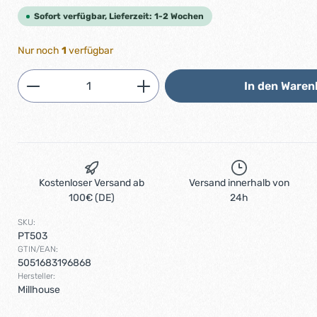
Sofort verfügbar, Lieferzeit: 1-2 Wochen
Nur noch
1
verfügbar
Produkt Anzahl: Gib den gewünschten 
In den Waren
Kostenloser Versand ab
Versand innerhalb von
100€ (DE)
24h
SKU:
PT503
GTIN/EAN:
5051683196868
Hersteller:
Millhouse