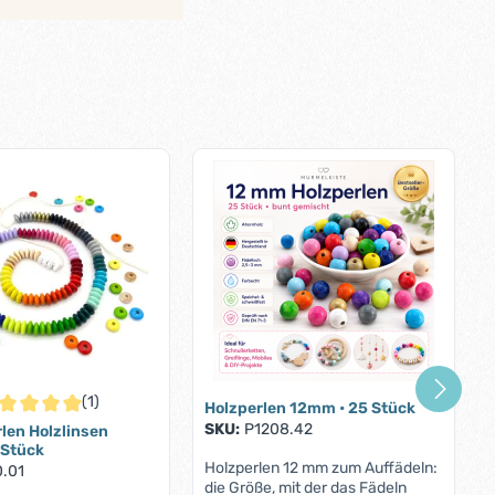
(1)
Holzperlen 12mm • 25 Stück
ternen
chschnittliche Bewertung von 5 von 5 Sternen
SKU:
P1208.42
len Holzlinsen
 Stück
Holzperlen 12 mm zum Auffädeln:
.01
die Größe, mit der das Fädeln