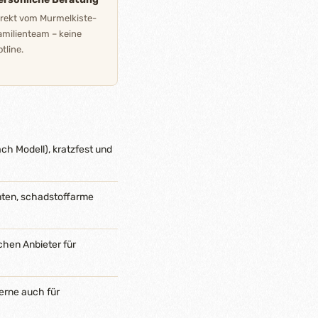
irekt vom Murmelkiste-
amilienteam – keine
tline.
ch Modell), kratzfest und
nten, schadstoffarme
chen Anbieter für
erne auch für