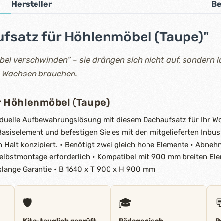
Hersteller
Be
fsatz für Höhlenmöbel (Taupe)"
l verschwinden“ – sie drängen sich nicht auf, sondern 
m Wachsen brauchen.
r Höhlenmöbel (Taupe)
ividuelle Aufbewahrungslösung mit diesem Dachaufsatz für Ihr 
Basiselement und befestigen Sie es mit den mitgelieferten Inbu
n Halt konzipiert. • Benötigt zwei gleich hohe Elemente • Abne
Selbstmontage erforderlich • Kompatibel mit 900 mm breiten Ele
slange Garantie • B 1640 x T 900 x H 900 mm
🛡️
🎓

Kita-tauglich geprüft
Pädagogisch
P