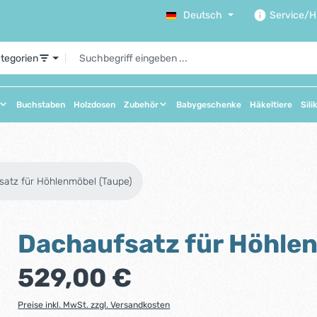
Deutsch
Service/Hi
ategorien
Buchstaben
Holzdosen
Zubehör
Babygeschenke
Häkeltiere
Sili
satz für Höhlenmöbel (Taupe)
Dachaufsatz für Höhle
Regulärer Preis:
529,00 €
Preise inkl. MwSt. zzgl. Versandkosten