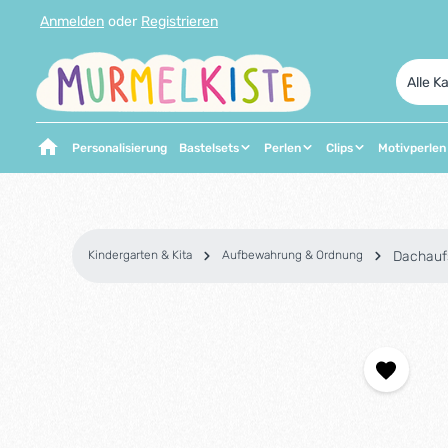
Anmelden
oder
Registrieren
 Hauptinhalt springen
Zur Suche springen
Zur Hauptnavigation springen
Alle K
Personalisierung
Bastelsets
Perlen
Clips
Motivperlen
Kindergarten & Kita
Aufbewahrung & Ordnung
Dachauf
Bildergalerie überspringen