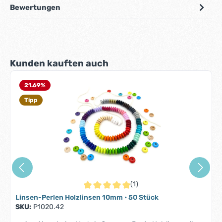
Bewertungen
Produktgalerie überspringen
Kunden kauften auch
21.69
%
Tipp
(1)
Durchschnittliche Bewertung von 5 von 5 S
Linsen-Perlen Holzlinsen 10mm • 50 Stück
SKU:
P1020.42