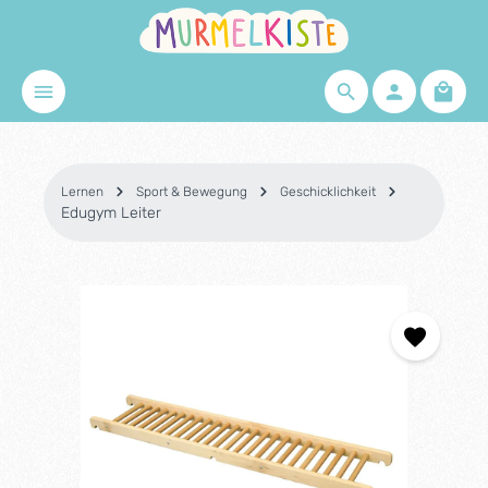
Zum Hauptinhalt springen
Waren
Lernen
Sport & Bewegung
Geschicklichkeit
Edugym Leiter
Bildergalerie überspringen