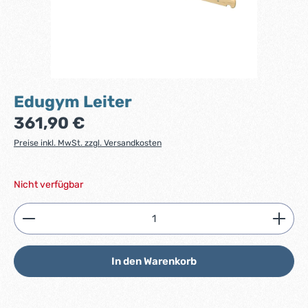
Edugym Leiter
Regulärer Preis:
361,90 €
Preise inkl. MwSt. zzgl. Versandkosten
Nicht verfügbar
Produkt Anzahl: Gib den gewünschten Wert ein ode
In den Warenkorb