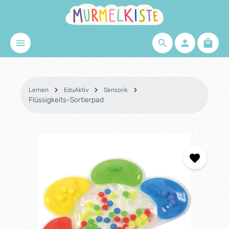
Zum Hauptinhalt springen
Waren
Lernen
EduAktiv
Sensorik
Flüssigkeits-Sortierpad
Bildergalerie überspringen