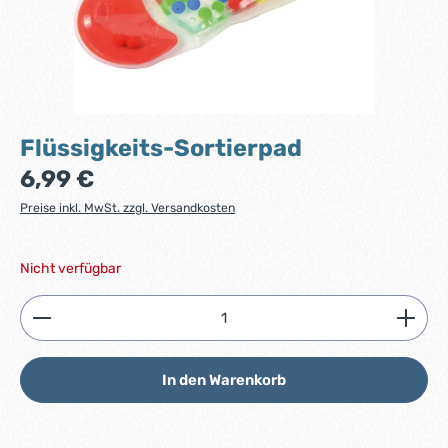
Flüssigkeits-Sortierpad
Regulärer Preis:
6,99 €
Preise inkl. MwSt. zzgl. Versandkosten
Nicht verfügbar
Produkt Anzahl: Gib den gewünschten Wert ein ode
In den Warenkorb