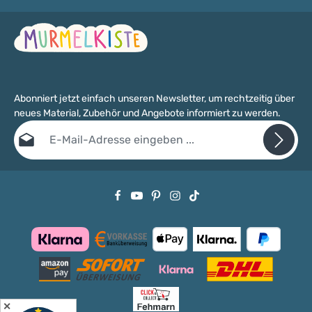
Abonniert jetzt einfach unseren Newsletter, um rechtzeitig über
neues Material, Zubehör und Angebote informiert zu werden.
E-Mail-Adresse*
Datenschutz
Die mit einem Stern (*) markierten Felder sind Pflichtfelder.
Ich habe die
Datenschutzbestimmungen
zur Kenntnis genommen
und die
AGB
gelesen und bin mit ihnen einverstanden.
✕