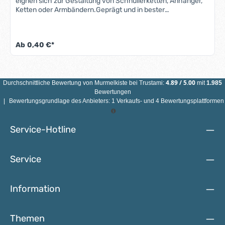
eignen sich zur Gestaltung von Schnullerketten, Anhänger,
Ketten oder Armbändern.Geprägt und in bester
Qualität. Eigenschaften Buchstabenperlen "weiß": Größe:
10mm x 10mm Bohrung: horizontal, 3mm Farbe: Weiss,
Ahornholz Die Buchstabenperlen sind bedingt speichelfest.
Ab
0,40 €*
Bedeutet, dass sich die Schrift der Buchstabenperlen mit
der Zeit abnutzt. Das ist nicht weiter tragisch, sieht dann
nicht mehr aus wie neu. ACHTUNG: ACHTUNG: WEGEN
VERSCHLUCKBARER KLEINTEILE EINZELNE
BUCHSTABENPERLEN NICHT FÜR KINDER UNTER 3 JAHREN
4.89
/
5.00
Durchschnittliche Bewertung von
Murmelkiste
bei Trustami:
mit
1.985
GEEIGNET!
Bewertungen
|
Bewertungsgrundlage des Anbieters: 1 Verkaufs- und 4 Bewertungsplattformen
Service-Hotline
Service
Information
Themen