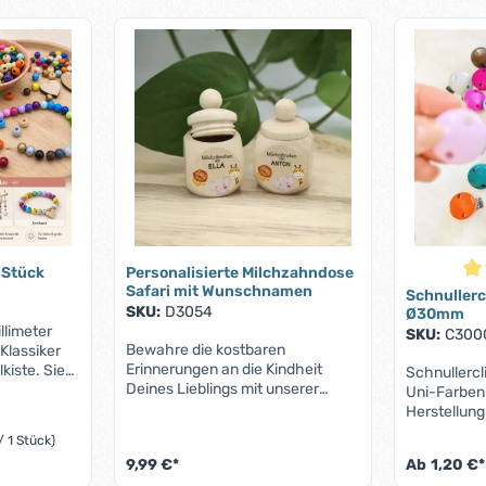
 Stück
Personalisierte Milchzahndose
Dur
Safari mit Wunschnamen
Schnullercl
SKU:
D3054
Ø30mm
llimeter
SKU:
C300
Bewahre die kostbaren
Klassiker
Erinnerungen an die Kindheit
kiste. Sie
Schnullerc
Deines Lieblings mit unserer
Kunden
Uni-Farben 
Milchzahndose "Safari" auf. Diese
on allerlei
Herstellung
entzückende kleine Dose aus
Schnullerha
/ 1 Stück)
hochwertigem Ahornholz bietet
Schnullerk
9,99 €*
Ab
1,20 €*
mit ihren kompakten Maßen von
d Mobiles
12586 und D