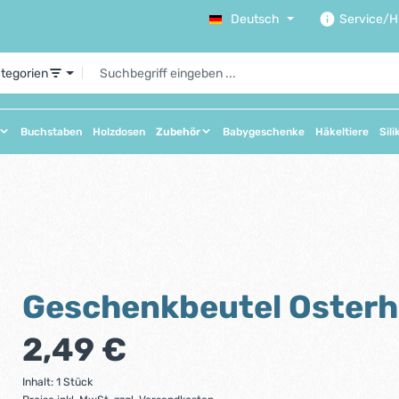
Deutsch
Service/Hi
ategorien
Buchstaben
Holzdosen
Zubehör
Babygeschenke
Häkeltiere
Sili
Geschenkbeutel Oster
Regulärer Preis:
2,49 €
Inhalt:
1 Stück