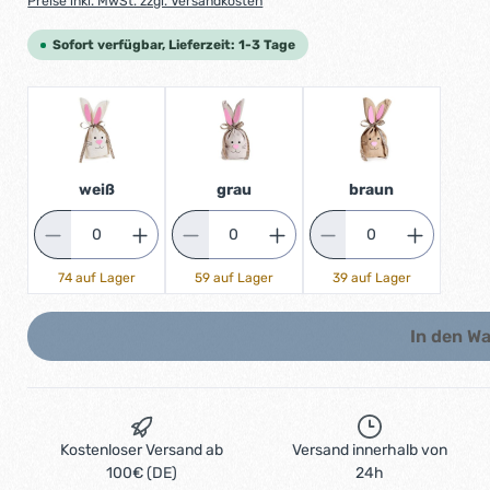
Preise inkl. MwSt. zzgl. Versandkosten
Sofort verfügbar, Lieferzeit: 1-3 Tage
weiß
grau
braun
74 auf Lager
59 auf Lager
39 auf Lager
In den W
Kostenloser Versand ab
Versand innerhalb von
100€ (DE)
24h