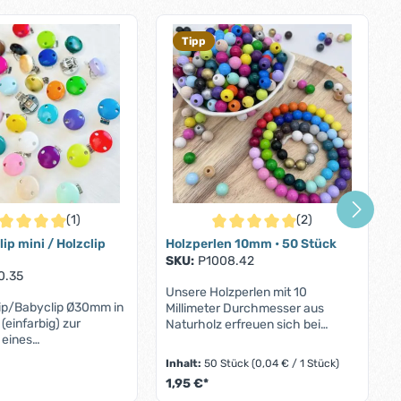
Tipp
(1)
(2)
chschnittliche Bewertung von 5 von 5 Sternen
Durchschnittliche Bewertung von
ip mini / Holzclip
Holzperlen 10mm • 50 Stück
SKU:
P1008.42
0.35
Unsere Holzperlen mit 10
lip/Babyclip Ø30mm in
Millimeter Durchmesser aus
(einfarbig) zur
Naturholz erfreuen sich bei
 eines
unseren Kunden einer großen
lters oder
Beliebtheit. Sei es zur Herstellung
Inhalt:
50 Stück
(0,04 € / 1 Stück)
ette gemäß DIN EN
von personalisierten
1,95 €*
IN EN 71Clips (extra
Schnullerketten, für DIY-Mobiles,