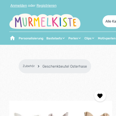
Anmelden
oder
Registrieren
 Hauptinhalt springen
Zur Suche springen
Zur Hauptnavigation springen
Alle K
Personalisierung
Bastelsets
Perlen
Clips
Motivperlen
Zubehör
Geschenkbeutel Osterhase
Bildergalerie überspringen