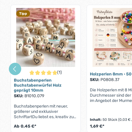
Produktgalerie überspringen
Tipp
(1)
Holzperlen 8mm • 50
Durchschnittliche Bewertung von 5 von 5 Sternen
SKU:
P0808.37
Buchstabenperlen
Buchstabenwürfel Holz
Die Holzperlen mit 8 Mi
geprägt 10mm
Durchmesser sind der 
SKU:
B1010.079
im Angebot der Murmel
werden von unseren 
Buchstabenperlen mit neuer,
gerne zur Anfertigung v
größerer und exklusiver
Babyspielzeugen wie
SchriftartDu liebst es, kreativ zu
Inhalt:
50 Stück
(0,03 € 
Schnullerketten,
sein und individuelle Geschenke
Ab
0,45 €*
1,69 €*
Kinderwagenketten un
zu gestalten? Dann sind diese