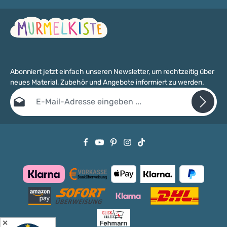
speichelfest.
Abonniert jetzt einfach unseren Newsletter, um rechtzeitig über
neues Material, Zubehör und Angebote informiert zu werden.
E-Mail-Adresse*
Datenschutz
Die mit einem Stern (*) markierten Felder sind Pflichtfelder.
Ich habe die
Datenschutzbestimmungen
zur Kenntnis genommen
und die
AGB
gelesen und bin mit ihnen einverstanden.
✕