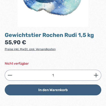
Gewichtstier Rochen Rudi 1,5 kg
Regulärer Preis:
55,90 €
Preise inkl. MwSt. zzgl. Versandkosten
Nicht verfügbar
Produkt Anzahl: Gib den gewünschten Wert ein ode
In den Warenkorb