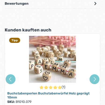
Bewertungen
Produktgalerie überspringen
Kunden kauften auch
Tipp
(1)
Durchschnittliche Bewertung von 5 von 5 S
Buchstabenperlen Buchstabenwürfel Holz geprägt
10mm
SKU:
B1010.079