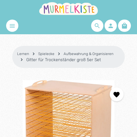
Zum Hauptinhalt springen
Waren
Lernen
Spielecke
Aufbewahrung & Organisieren
Gitter für Trockenständer groß 5er Set
Bildergalerie überspringen