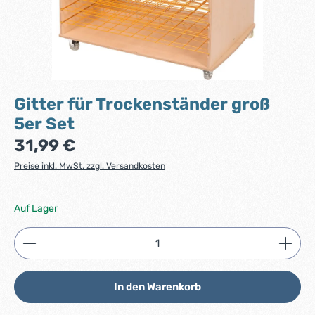
Gitter für Trockenständer groß
5er Set
Regulärer Preis:
31,99 €
Preise inkl. MwSt. zzgl. Versandkosten
Auf Lager
Produkt Anzahl: Gib den gewünschten Wert ein ode
In den Warenkorb