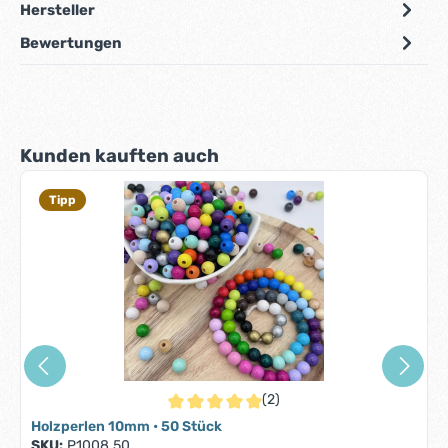
Hersteller
Bewertungen
Produktgalerie überspringen
Kunden kauften auch
Tipp
(2)
Durchschnittliche Bewertung von 5 von 5 S
Holzperlen 10mm • 50 Stück
SKU:
P1008.50