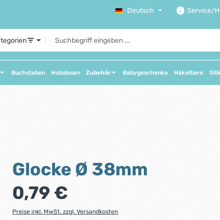
Deutsch
Service/Hi
ategorien
Buchstaben
Holzdosen
Zubehör
Babygeschenke
Häkeltiere
Sili
Glocke Ø 38mm
Regulärer Preis:
0,79 €
Preise inkl. MwSt. zzgl. Versandkosten