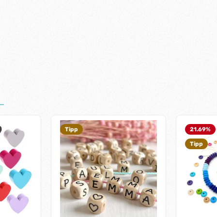
Tipp
21.69
%
Tipp