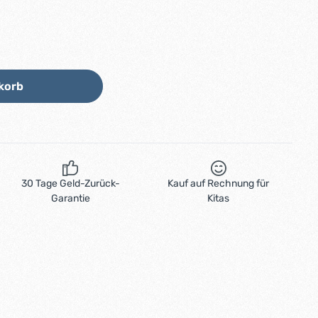
Wert ein oder benutze die Schaltflächen
korb
30 Tage Geld-Zurück-
Kauf auf Rechnung für
Garantie
Kitas