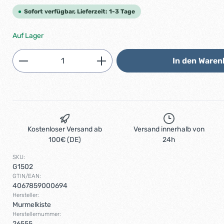
Sofort verfügbar, Lieferzeit: 1-3 Tage
Auf Lager
Produkt Anzahl: Gib den gewünschten 
In den Waren
Kostenloser Versand ab
Versand innerhalb von
100€ (DE)
24h
SKU:
G1502
GTIN/EAN:
4067859000694
Hersteller:
Murmelkiste
Herstellernummer:
26555