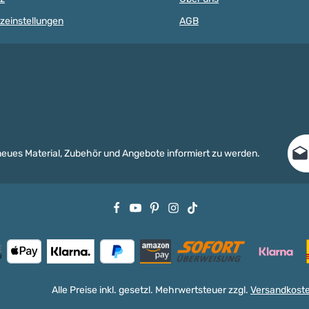
Durchmesse
g:
Millimetern
zeinstellungen
AGB
llerketten,
Auffädeln d
eiflingen,
Schnüre un
und Baby-
leicht. In
en und
entstehen 
Holzperlen 
Babyspielz
vergleichsw
lassen sich
Silikonperl
Buchstaben
E-Ma
sodass der K
 neues Material, Zubehör und Angebote informiert zu werden.
Umsetzung 
keine Grenz
Date
Holzperlen 
Die m
Produkteig
Ich h
Holzperlen 
und d
Schnullerke
Kinderwage
Babyspielze
zeichnen s
Eigenschaft
vornehmlich
Alle Preise inkl. gesetzl. Mehrwertsteuer zzgl.
Versandkost
Ahornholz 