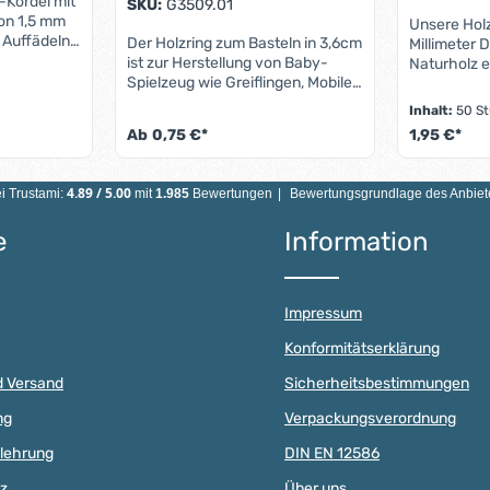
-Kordel mit
SKU:
G3509.01
on 1,5 mm
Unsere Holz
m Auffädeln
Der Holzring zum Basteln in 3,6cm
Millimeter
ür das
ist zur Herstellung von Baby-
Naturholz e
ketten,
Spielzeug wie Greiflingen, Mobiles
unseren Ku
hen, die
und Spielzeug für Säuglinge
Beliebtheit.
Inhalt:
50 S
s oder
konzipiert.Der Holzring mini
von persona
Ab
0,75 €*
1,95 €*
arbeiten.
unterfällt damit der Norm DIN EN
Schnullerke
s reißfest,
71-3 (Neue Norm für Migration
für kreativ
n Wert ein oder benutze die Schaltfläch
Produ
steht aus
bestimmter
oder für A
4.89
/
5.00
i Trustami:
mit
1.985
Bewertungen
|
Bewertungsgrundlage des Anbiete
odurch sie
Elemente).Eigenschaften Holzring
Anhänger – 
ebrauch
3,6cm:Material: AhornholzFarbe:
mit einem
e
Information
il
frei wählbarGröße: ◯ ca. 36 mm
lassen sich 
rdel einzeln
x 9 mmInnendurchmesser: 18
Das Materia
ter 3 Jahren
mmBohrung: keine
hochwertige
onsgefahr!
angenehmen
Impressum
Kleinkinder
genschafte
natürliche 
Konformitätserklärung
 100 %
angenehm u
Spielzeuge 
d Versand
Sicherheitsbestimmungen
,5
Gleichzeiti
frei
Holzperlen 
ng
Verpackungsverordnung
n: sehr
langlebig u
elehrung
DIN EN 12586
fähig,
einzelnen P
al: 100%
Fädelloch 
z
Über uns