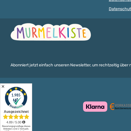
Polyester,
mandarin orange rot bordeaux
geflochten Anwendun
rosa babyrosa pink dunkelpink
Datenschut
Herstellung von Schnu
flieder lila purpur babyblau
Kinderwagenketten, Gr
skyblau mittelblau dunkelblau
Anhängern, Schmuck 
lemon gelbgrün grün tannengrün
Spielzeug, Handykett
dunkelgrün mint helltürkis türkis
vieles mehr
hellgrau grau braun schwarz gold
silber Die Farbdarstellung ist eine
Annäherung – am Bildschirm
können Töne leicht abweichen.
Wofür sie gemacht sind Eine
Perle, viele Projekte Die flache
Linsenform setzt zwischen
Abonniert jetzt einfach unseren Newsletter, um rechtzeitig über
runden Holzperlen tolle Akzente
und lädt kleine Hände zum
Ertasten ein. 🍼
SchnullerkettenDer Klassiker:
✕
leicht, bunt und angenehm zu
greifen. 🛏️MobilesFarbenfrohe
Hingucker über Wickeltisch oder
Bettchen. 🚼
KinderwagenkettenBeschäftigun
g für unterwegs, fest verarbeitet.
🤲GreiflingeTasten und Erkunden
mit Händchen und Mund. 💍