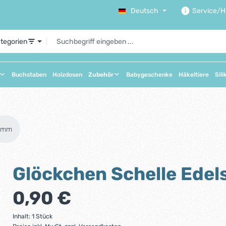
Deutsch
Service/Hi
ategorien
Buchstaben
Holzdosen
Zubehör
Babygeschenke
Häkeltiere
Sili
15mm
Glöckchen Schelle Ede
Regulärer Preis:
0,90 €
Inhalt:
1 Stück