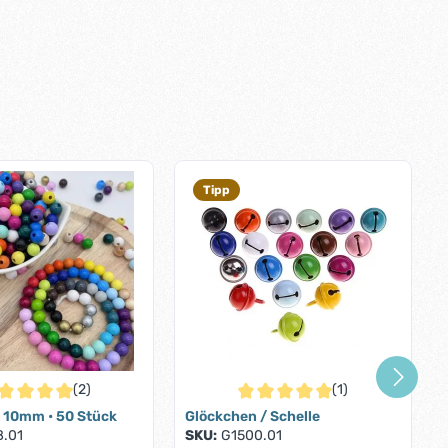
Tipp
(2)
(1)
ternen
chschnittliche Bewertung von 5 von 5 Sternen
Durchschnittliche Bewertung von
 10mm • 50 Stück
Glöckchen / Schelle
8.01
SKU:
G1500.01