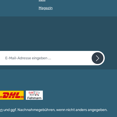
r von 2,5 - 3
. Dadurch fällt das
Magazin
er Perlen auf unsere
d Bänder besonderes
 Handumdrehen
mit den farbenfrohen
kreative
euge. Die
eise kleinen Perlen
 gut mit Motivperlen,
en und
perlen ergänzen,
il-Adresse*
reativität bei der
der Bastelprojekte
en gesetzt sind.
nschutz
10 Millimeter –
it einem Stern (*) markierten Felder sind Pflichtfelder.
enschaften Unsere
abe die
Datenschutzbestimmungen
zur Kenntnis genommen
sind für
ie
AGB
gelesen und bin mit ihnen einverstanden.
tten,
nketten und andere
uge geeignet. Sie
ich durch folgende
en aus: Material:
 zertifiziertes
en
und ggf. Nachnahmegebühren, wenn nicht anders angegeben.
(ESC/PEFC)in