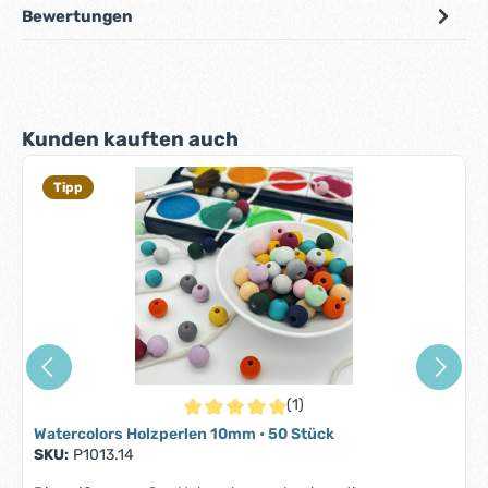
Bewertungen
Produktgalerie überspringen
Kunden kauften auch
Tipp
(1)
Durchschnittliche Bewertung von 5 von 5 S
Watercolors Holzperlen 10mm • 50 Stück
SKU:
P1013.14