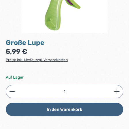
Große Lupe
Regulärer Preis:
5,99 €
Preise inkl. MwSt. zzgl. Versandkosten
Auf Lager
Produkt Anzahl: Gib den gewünschten Wert ein ode
In den Warenkorb