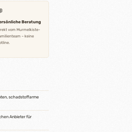

ersönliche Beratung
irekt vom Murmelkiste-
amilienteam – keine
tline.
nten, schadstoffarme
chen Anbieter für