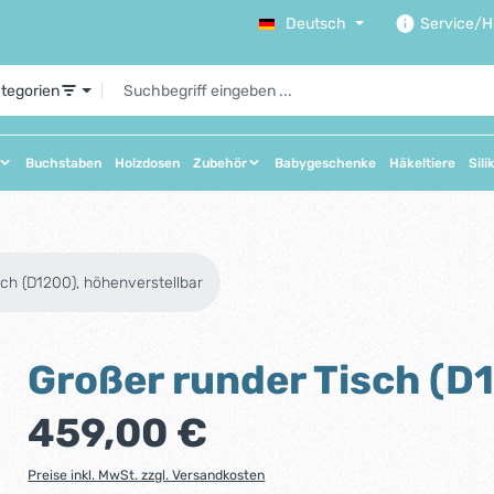
Deutsch
Service/Hi
ategorien
Buchstaben
Holzdosen
Zubehör
Babygeschenke
Häkeltiere
Sili
sch (D1200), höhenverstellbar
Großer runder Tisch (D
Regulärer Preis:
459,00 €
Preise inkl. MwSt. zzgl. Versandkosten