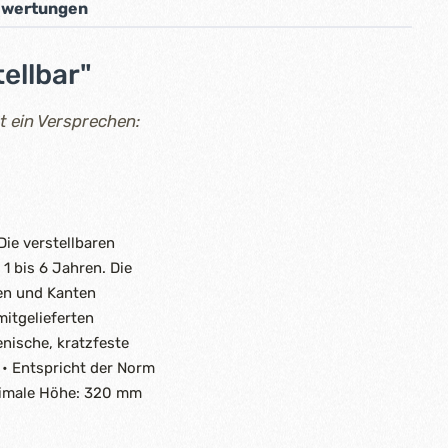
wertungen
ellbar"
st ein Versprechen:
Die verstellbaren
1 bis 6 Jahren. Die
ken und Kanten
mitgelieferten
enische, kratzfeste
• Entspricht der Norm
inimale Höhe: 320 mm