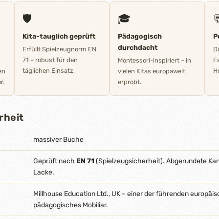
🛡️
🎓

Kita-tauglich geprüft
Pädagogisch
P
durchdacht
Erfüllt Spielzeugnorm EN
D
71 – robust für den
F
Montessori-inspiriert – in
täglichen Einsatz.
Ho
en
vielen Kitas europaweit
r.
erprobt.
rheit
massiver Buche
Geprüft nach
EN 71
(Spielzeugsicherheit). Abgerundete Ka
Lacke.
Millhouse Education Ltd., UK – einer der führenden europäis
pädagogisches Mobiliar.