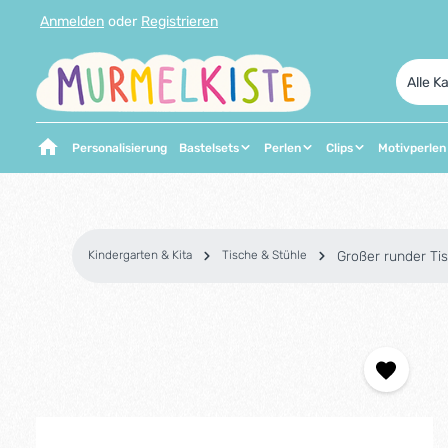
Anmelden
oder
Registrieren
 Hauptinhalt springen
Zur Suche springen
Zur Hauptnavigation springen
Alle K
Personalisierung
Bastelsets
Perlen
Clips
Motivperlen
Kindergarten & Kita
Tische & Stühle
Großer runder Ti
Bildergalerie überspringen