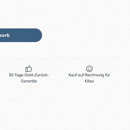
Wert ein oder benutze die Schaltflächen
korb
30 Tage Geld-Zurück-
Kauf auf Rechnung für
Garantie
Kitas