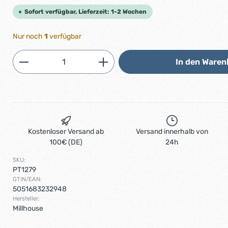
Sofort verfügbar, Lieferzeit: 1-2 Wochen
Nur noch
1
verfügbar
Produkt Anzahl: Gib den gewünschten 
In den Waren
Kostenloser Versand ab
Versand innerhalb von
100€ (DE)
24h
SKU:
PT1279
GTIN/EAN:
5051683232948
Hersteller:
Millhouse