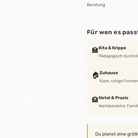
Beratung
Für wen es pass
Kita & Krippe
🏫
Pädagogisch durchdac
Zuhause
🏠
Klare, ruhige Forme
Hotel & Praxis
🏨
Wartebereiche, Famili
Du planst eine größ