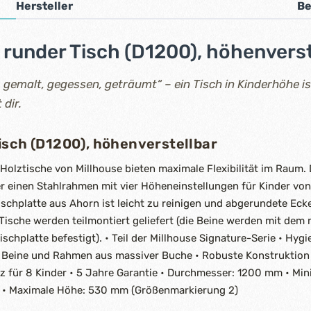
Hersteller
Be
runder Tisch (D1200), höhenverst
, gemalt, gegessen, geträumt“ – ein Tisch in Kinderhöhe i
 dir.
isch (D1200), höhenverstellbar
Holztische von Millhouse bieten maximale Flexibilität im Raum. 
 einen Stahlrahmen mit vier Höheneinstellungen für Kinder von 
schplatte aus Ahorn ist leicht zu reinigen und abgerundete Ec
 Tische werden teilmontiert geliefert (die Beine werden mit dem 
schplatte befestigt). • Teil der Millhouse Signature-Serie • Hygi
Beine und Rahmen aus massiver Buche • Robuste Konstruktion 
atz für 8 Kinder • 5 Jahre Garantie • Durchmesser: 1200 mm • M
 • Maximale Höhe: 530 mm (Größenmarkierung 2)