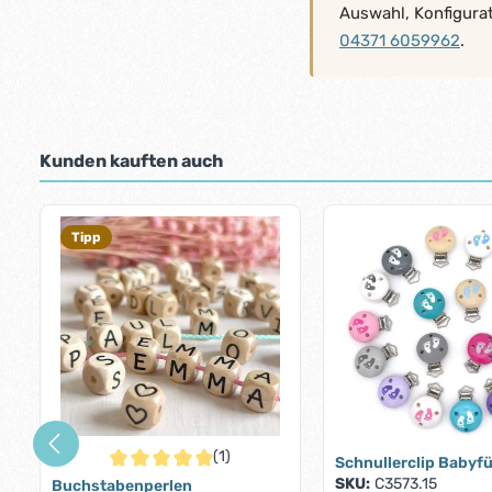
Auswahl, Konfigura
04371 6059962
.
Kunden kauften auch
Produktgalerie überspringen
Tipp
(1)
Schnullerclip Babyf
Durchschnittliche Bewertung von 5 von 5 Sternen
SKU:
C3573.15
Buchstabenperlen