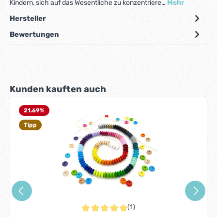
Kindern, sich auf das Wesentliche zu konzentriere…
Mehr
Hersteller
Bewertungen
Produktgalerie überspringen
Kunden kauften auch
21.69
%
Tipp
(1)
Durchschnittliche Bewertung von 5 von 5 S