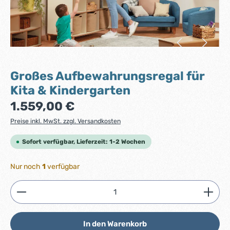
Großes Aufbewahrungsregal für
Kita & Kindergarten
Regulärer Preis:
1.559,00 €
Preise inkl. MwSt. zzgl. Versandkosten
Sofort verfügbar, Lieferzeit: 1-2 Wochen
Nur noch
1
verfügbar
Produkt Anzahl: Gib den gewünschten Wert ein ode
In den Warenkorb