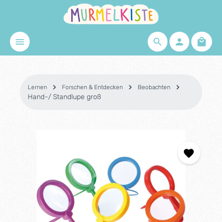
Zum Hauptinhalt springen
Waren
Lernen
Forschen & Entdecken
Beobachten
Hand-/ Standlupe groß
Bildergalerie überspringen