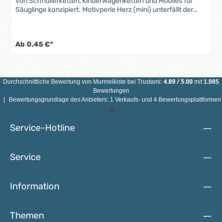
von Schnullerketten, Kinderwagenketten und Mobiles für
Säuglinge konzipiert. Motivperle Herz (mini) unterfällt der
Norm DIN EN 71-3 (Neue Norm für Migration bestimmter
Elemente). Alle Motivperlen sind schweiß-, speichelfest und
farbecht - also für Babys Münder völlig
Ab
0,45 €*
unbedenklich.Eigenschaften Motivperle Herz: Material:
AhornholzFarbe: siehe AbbildungGröße: 21 mm x 18 mm x 8
mmMotiv: MiniherzBohrung: vertikal, ca. 2,5
mmHerstellungsland: Deutschland ACHTUNG: WEGEN
VERSCHLUCKBARER KLEINTEILE NICHT FÜR KINDER UNTER
4.89
/
5.00
Durchschnittliche Bewertung von
Murmelkiste
bei Trustami:
mit
1.985
3 JAHREN GEEIGNET!
Bewertungen
|
Bewertungsgrundlage des Anbieters: 1 Verkaufs- und 4 Bewertungsplattformen
Service-Hotline
Service
Information
Themen