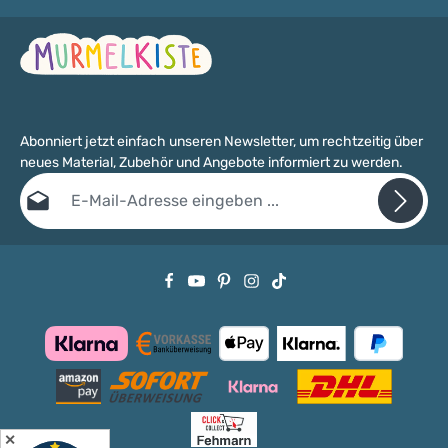
Abonniert jetzt einfach unseren Newsletter, um rechtzeitig über
neues Material, Zubehör und Angebote informiert zu werden.
E-Mail-Adresse*
Datenschutz
Die mit einem Stern (*) markierten Felder sind Pflichtfelder.
Ich habe die
Datenschutzbestimmungen
zur Kenntnis genommen
und die
AGB
gelesen und bin mit ihnen einverstanden.
✕