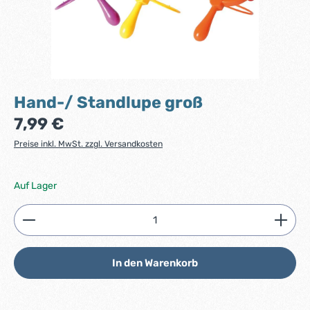
Hand-/ Standlupe groß
Regulärer Preis:
7,99 €
Preise inkl. MwSt. zzgl. Versandkosten
Auf Lager
Produkt Anzahl: Gib den gewünschten Wert ein ode
In den Warenkorb