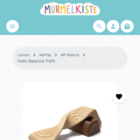
Zum Hauptinhalt springen
Waren
Lernen
WePlay
WP Motorik
Helix Balance Path
Bildergalerie überspringen