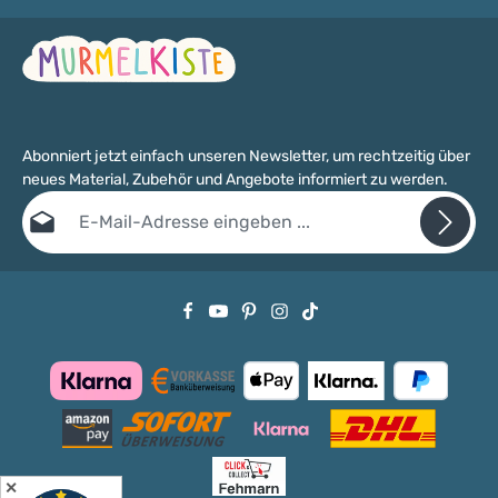
Abonniert jetzt einfach unseren Newsletter, um rechtzeitig über
neues Material, Zubehör und Angebote informiert zu werden.
E-Mail-Adresse*
Datenschutz
Die mit einem Stern (*) markierten Felder sind Pflichtfelder.
Ich habe die
Datenschutzbestimmungen
zur Kenntnis genommen
und die
AGB
gelesen und bin mit ihnen einverstanden.
✕