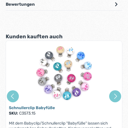
Bewertungen
Produktgalerie überspringen
Kunden kauften auch
Schnullerclip Babyfüße
SKU:
C3573.15
Mit dem Babyclip/Schnullerclip "Babyfüße" lassen sich