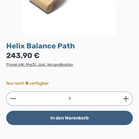
Helix Balance Path
Regulärer Preis:
243,90 €
Preise inkl. MwSt. zzgl. Versandkosten
Nur noch
8
verfügbar
Produkt Anzahl: Gib den gewünschten Wert ein ode
In den Warenkorb