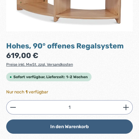
Hohes, 90° offenes Regalsystem
Regulärer Preis:
619,00 €
Preise inkl. MwSt. zzgl. Versandkosten
Sofort verfügbar, Lieferzeit: 1-2 Wochen
Nur noch
1
verfügbar
Produkt Anzahl: Gib den gewünschten Wert ein ode
In den Warenkorb