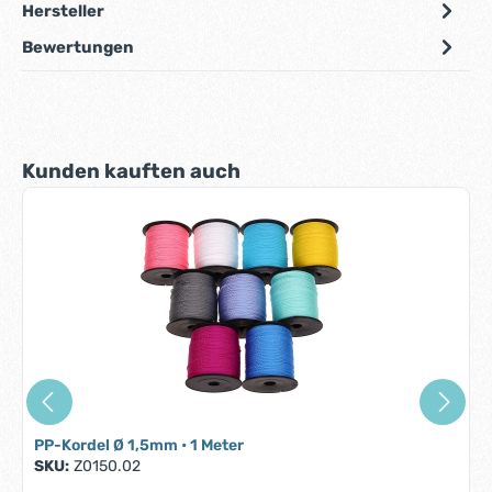
Hersteller
Bewertungen
Produktgalerie überspringen
Kunden kauften auch
PP-Kordel Ø 1,5mm • 1 Meter
SKU:
Z0150.02