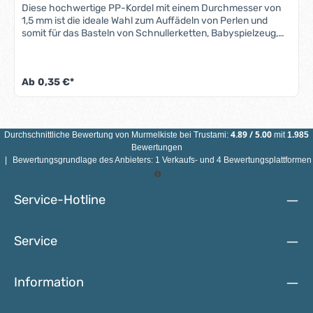
Diese hochwertige PP-Kordel mit einem Durchmesser von
1,5 mm ist die ideale Wahl zum Auffädeln von Perlen und
somit für das Basteln von Schnullerketten, Babyspielzeug,
das Nähen, die Gestaltung von Mobiles oder weitere kreative
Handarbeiten. Die Kordel ist besonders reißfest,
verschweißbar und besteht aus robustem Polyester,
Ab
0,35 €*
wodurch sie auch bei häufigem Gebrauch langlebig und
formstabil bleibt. Hinweis: Die Kordel einzeln ist nicht für
Kinder unter 3 Jahren geeignet. Strangulationsgefahr! Nur
unter Aufsicht verwenden.Produkteigenschaften: PP-
Kordel Material: 100 % Polyester (PP-Kordel)Durchmesser:
4.89
/
5.00
Durchschnittliche Bewertung von
Murmelkiste
bei Trustami:
mit
1.985
1,5 mm Länge: 1 m Farbe: frei wählbar Eigenschaften: sehr
Bewertungen
reißfest und strapazierfähig, verschweißbar Material: 100%
|
Bewertungsgrundlage des Anbieters: 1 Verkaufs- und 4 Bewertungsplattformen
Polyester, geflochten Anwendung: Herstellung von
Schnullerketten, Kinderwagenketten, Greiflingen,
Anhängern, Schmuck und Baby-Spielzeug, Handyketten
Service-Hotline
und vieles mehr
Service
Information