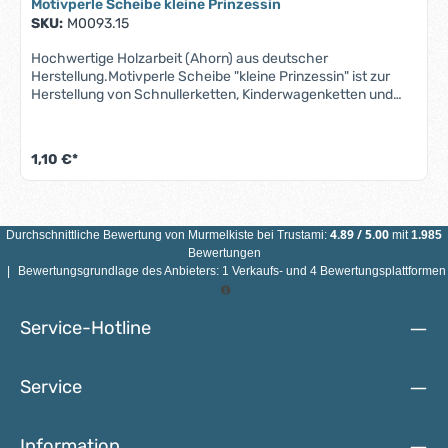
Motivperle Scheibe kleine Prinzessin
EINZELNE BUCHSTABENPERLEN NICHT FÜR KINDER UNTER
SKU:
M0093.15
3 JAHREN GEEIGNET! Die Buchstaben sind bedingt
speichelfest.
Hochwertige Holzarbeit (Ahorn) aus deutscher
Herstellung.Motivperle Scheibe "kleine Prinzessin" ist zur
Herstellung von Schnullerketten, Kinderwagenketten und
Mobiles für Säuglinge konzipiert. Motivperle Scheibe kleine
Prinzessin unterfällt der Norm DIN EN 71-3 (Neue Norm für
Migration bestimmter Elemente). Alle Motivperlen schweiß-,
1,10 €*
speichelfest, farbecht - also für Babys Münder völlig
unbedenklich. Farbe: Farbwahl Größe: 20 mm im
Durchmesser x 10 mm stark Bohrung: vertikal, 3 mm
ACHTUNG: WEGEN VERSCHLUCKBARER KLEINTEILE NICHT
4.89
/
5.00
Durchschnittliche Bewertung von
Murmelkiste
bei Trustami:
mit
1.985
FÜR KINDER UNTER 3 JAHRE GEEIGNET.
Bewertungen
|
Bewertungsgrundlage des Anbieters: 1 Verkaufs- und 4 Bewertungsplattformen
Service-Hotline
Service
Information