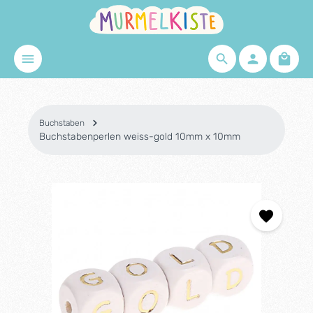
Zum Hauptinhalt springen
Waren
Buchstaben
Buchstabenperlen weiss-gold 10mm x 10mm
Bildergalerie überspringen