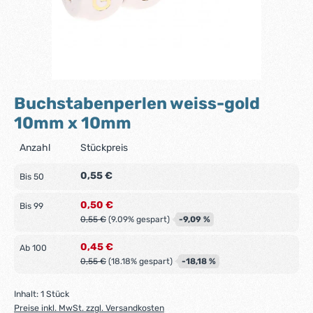
Buchstabenperlen weiss-gold
10mm x 10mm
Anzahl
Stückpreis
0,55 €
Bis
50
0,50 €
Bis
99
0,55 €
(9.09% gespart)
-9,09 %
0,45 €
Ab
100
0,55 €
(18.18% gespart)
-18,18 %
Inhalt:
1 Stück
Preise inkl. MwSt. zzgl. Versandkosten