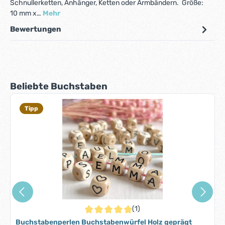
Schnullerketten, Anhänger, Ketten oder Armbändern. Größe:
10 mm x…
Mehr
Bewertungen
Produktgalerie überspringen
Beliebte Buchstaben
Tipp
(1)
Durchschnittliche Bewertung von 5 von 5 S
Buchstabenperlen Buchstabenwürfel Holz geprägt