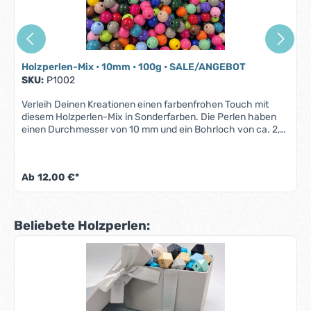
Holzperlen-Mix • 10mm • 100g • SALE/ANGEBOT
SKU:
P1002
Verleih Deinen Kreationen einen farbenfrohen Touch mit
diesem Holzperlen-Mix in Sonderfarben. Die Perlen haben
einen Durchmesser von 10 mm und ein Bohrloch von ca. 2,5
mm, sodass sie sich leicht auf Kordeln oder Drähte auffädeln
lassen. Die Farbmischung ist wie abgebildet, kann jedoch je
nach Charge leicht variieren. Die Farbtöne weichen von den
Ab
12,00 €*
Farben unseres normalen Sortiments ab, was diesen Mix zu
einem einzigartigen und günstigen Angebot macht. Mit 100 g
erhältst Du etwa 255 Perlen, die Du für verschiedene
Projekte verwenden kannst. Ob Du Ketten, Armbänder oder
Produktgalerie überspringen
Beliebete Holzperlen:
Anhänger herstellen möchtest, dieser Holzperlen-Mix bietet
Dir viele Gestaltungsmöglichkeiten. Bestelle jetzt und
profitiere von unserem schnellen Versand und unserem
freundlichen Kundenservice.