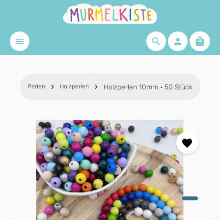
Zum Hauptinhalt springen
Waren
Perlen
Holzperlen
Holzperlen 10mm • 50 Stück
Bildergalerie überspringen